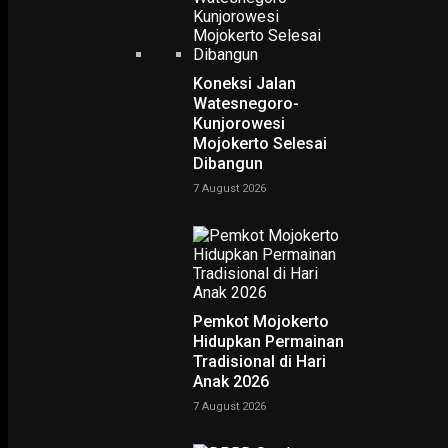
Koneksi Jalan
Watesnegoro-
Kunjorowesi
Home
Soliditas Tokoh PDI Perjuangan Menangkan Eri – Armuji
Mojokerto Selesai
Soliditas Tokoh PDI
Dibangun
Perjuangan Menangkan Er
7 August 2026
– Armuji
-
Yovie Wicaksono
15 November 2020
Pemkot Mojokerto
Hidupkan Permainan
Tradisional di Hari
Anak 2026
7 August 2026