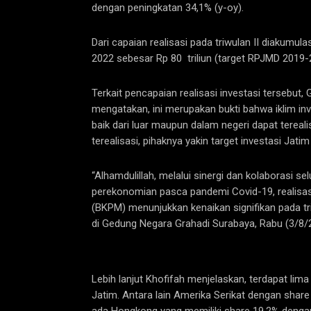
dengan peningkatan 34,1% (y-oy).
Dari capaian realisasi pada triwulan II diakumula
2022 sebesar Rp 80 triliun (target RPJMD 2019-
Terkait pencapaian realisasi investasi tersebut
mengatakan, ini merupakan bukti bahwa iklim in
baik dari luar maupun dalam negeri dapat terea
terealisasi, pihaknya yakin target investasi Jat
“Alhamdulillah, melalui sinergi dan kolaborasi 
perekonomian pasca pandemi Covid-19, realisas
(BKPM) menunjukkan kenaikan signifikan pada triwul
di Gedung Negara Grahadi Surabaya, Rabu (3/8/
Lebih lanjut Khofifah menjelaskan, terdapat lima 
Jatim. Antara lain Amerika Serikat dengan share 
ada Hongkong yang memiliki share 19,2% dengan r