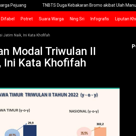
juang
TNBTS Duga Kebakaran Bromo akibat Ulah Manusia
Difabel
Potret
Suara Warga
Ning Sri
Infografis
Liputan Kh
 Jatim Naik, Ini Kata Khofifah
P
n Modal Triwulan II
 Ini Kata Khofifah