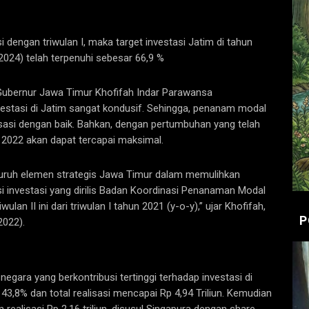
si dengan triwulan I, maka target investasi Jatim di tahun
2024) telah terpenuhi sebesar 66,9 %
, Gubernur Jawa Timur Khofifah Indar Parawansa
vestasi di Jatim sangat kondusif. Sehingga, penanam modal
lisasi dengan baik. Bahkan, dengan pertumbuhan yang telah
im 2022 akan dapat tercapai maksimal.
seluruh elemen strategis Jawa Timur dalam memulihkan
i investasi yang dirilis Badan Koordinasi Penanaman Modal
an II ini dari triwulan I tahun 2021 (y-o-y),” ujar Khofifah,
P
2022).
negara yang berkontribusi tertinggi terhadap investasi di
43,8% dan total realisasi mencapai Rp 4,94 Triliun. Kemudian
ealisasi Rp 2,16 triliun, disusul Singapura dengan share