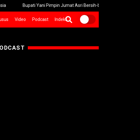
Bupati Yani Pimpin Jumat Asri Bersih-bersih Pasar Krempyeng Gresi
usus
Video
Podcast
Indeks
ODCAST