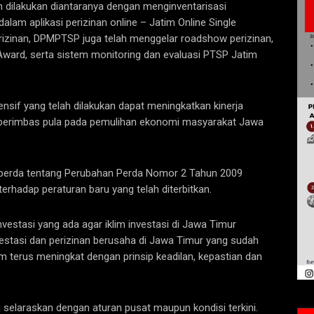
h dilakukan diantaranya dengan menginventarisasi
alam aplikasi perizinan online – Jatim Online Single
perizinan, DPMPTSP juga telah menggelar roadshow perizinan,
 Award, serta sistem monitoring dan evaluasi PTSP Jatim
sif yang telah dilakukan dapat meningkatkan kinerja
t berimbas pula pada pemulihan ekonomi masyarakat Jawa
aperda tentang Perubahan Perda Nomor 2 Tahun 2009
hadap peraturan baru yang telah diterbitkan.
nvestasi yang ada agar iklim investasi di Jawa Timur
investasi dan perizinan berusaha di Jawa Timur yang sudah
tim terus meningkat dengan prinsip keadilan, kepastian dan
a selaraskan dengan aturan pusat maupun kondisi terkini.