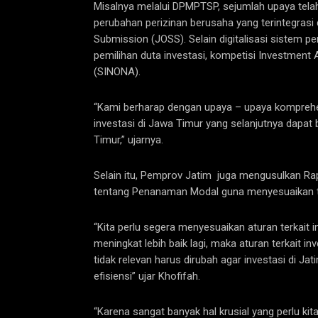
Misalnya melalui DPMPTSP, sejumlah upaya tela
perubahan perizinan berusaha yang terintegrasi d
Submission (JOSS). Selain digitalisasi sistem 
pemilihan duta investasi, kompetisi Investment
(SINONA).
“Kami berharap dengan upaya – upaya komprehen
investasi di Jawa Timur yang selanjutnya dapa
Timur,” ujarnya.
Selain itu, Pemprov Jatim juga mengusulkan R
tentang Penanaman Modal guna menyesuaikan ter
“Kita perlu segera menyesuaikan aturan terkait i
meningkat lebih baik lagi, maka aturan terkait 
tidak relevan harus dirubah agar investasi di Ja
efisiensi” ujar Khofifah.
“Karena sangat banyak hal krusial yang perlu kit