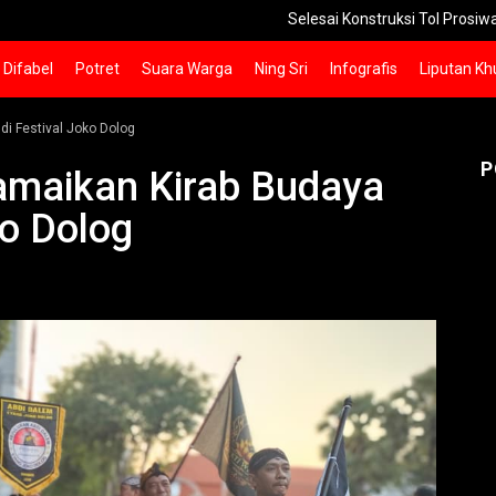
Selesai Konstruksi Tol Prosiwangi 24 Km Seksi 
Difabel
Potret
Suara Warga
Ning Sri
Infografis
Liputan Kh
i Festival Joko Dolog
P
amaikan Kirab Budaya
ko Dolog