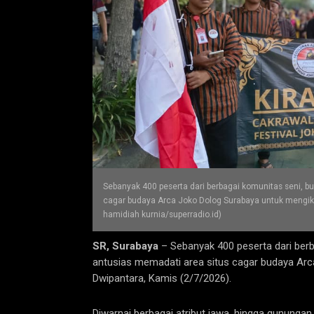
Sebanyak 400 peserta dari berbagai komunitas seni, b
cagar budaya Arca Joko Dolog Surabaya untuk mengikut
hamidiah kurnia/superradio.id)
SR, Surabaya
– Sebanyak 400 peserta dari berb
antusias memadati area situs cagar budaya Arc
Dwipantara, Kamis (2/7/2026).
Diwarnai berbagai atribut jawa, hingga gunungan