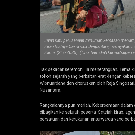
Salah satu perusahaan minuman kemasan menampi
Kirab Budaya Cakrawala Dwipantara, merayakan bu
Kamis (2/7/2026). (foto: hamidiah kurnia/superra
Tak sekadar seremoni. Ia menerangkan, Tema ki
tokoh sejarah yang berkaitan erat dengan keber
Wisnuardana dan diteruskan oleh Raja Singosari
Nusantara.
Rangkaiannya pun meriah. Kebersamaan dalam ac
dibagikan ke seluruh peserta. Setelah kirab, ag
persatuan dan kerukunan antarwarga yang berbe