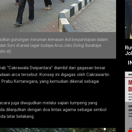
lkan gunungan minuman kemasan ikut berpartisipasi dalam
lan Suro di areal cagar budaya Arca Joko Dolog Surabaya
Ru
dio.id)
Jo
I
rab “Cakrawala Dwipantara” diambil dari gagasan besar
adaan arca tersebut. Konsep ini digagas oleh Cakrawartin
, Prabu Kertanegara, yang kemudian dikenal sebagai
ara juga diwujudkan melalui sajian tumpeng yang
enda dilanjutkan dengan doa lintas agama sebagai simbol
da latar belakang.