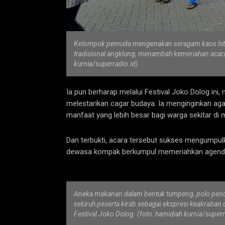
Kelompok pemuda mengenakan seragam kaos hitam
tradisional angklung, menambah kemeriahan acara 
kurnia/superradio.id)
Ia pun berharap melalui Festival Joko Dolog in
melestarikan cagar budaya. Ia menginginkan agar
manfaat yang lebih besar bagi warga sekitar di
Dan terbukti, acara tersebut sukses mengumpulk
dewasa kompak berkumpul memeriahkan agenda t
Aneka makanan dalam bentuk tumpeng, polo pende
seluruh peserta kirab sebagai ekspresi keakraba
Festival Joko Dolog. (foto: hamidiah kurnia/superr