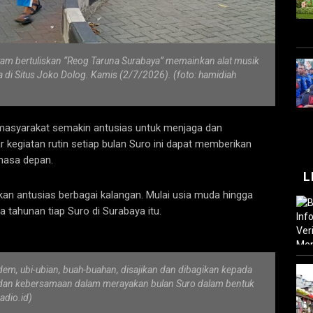
 bertuliskan “Reog Taruna Surabaya” memainkan alat musik
di Situs Joko Dolog. Kamis (2/7/2026). (foto: hamidiah
i, masyarakat semakin antusias untuk menjaga dan
 kegiatan rutin setiap bulan Suro ini dapat memberikan
 masa depan.
L
an antusias berbagai kalangan. Mulai usia muda hingga
ahunan tiap Suro di Surabaya itu.
m, ubi-ubian, buah-buahan, disajikan dan dibagikan kepada
n dan kebersamaan dalam merayakan bulan Suro dalam bentuk
adio.id)