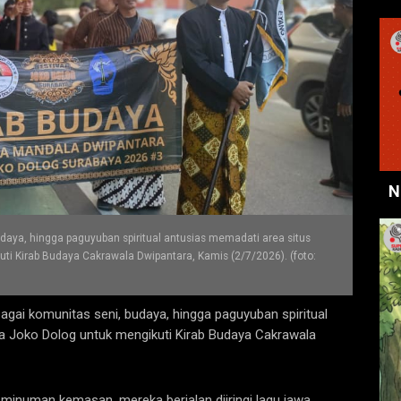
N
udaya, hingga paguyuban spiritual antusias memadati area situs
i Kirab Budaya Cakrawala Dwipantara, Kamis (2/7/2026). (foto:
agai komunitas seni, budaya, hingga paguyuban spiritual
a Joko Dolog untuk mengikuti Kirab Budaya Cakrawala
 minuman kemasan, mereka berjalan diiringi lagu jawa,