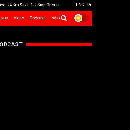
1-2 Siap Operasi
UNGU Rilis Video Musik “Utara-Selatan” Samb
usus
Video
Podcast
Indeks
ODCAST