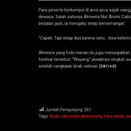
Para peserta berkumpul di area arca sejak siang
dewasa. Salah satunya Almeera Nur Arumi Calist
berjalan jauh, ia mengaku tetap bersemangat.
“Capek. Tapi tetap ikut karena seru… bisa kete
Almeera yang hobi menari itu juga menunjukkan k
festival tersebut. “Wayang,” jawabnya singkat sa
setelah rangkaian kirab selesai.
(hk/red)
Jumlah Pengunjung:
261
Tags:
kirab cakrawala dwipantara
,
loka warta
,
pa