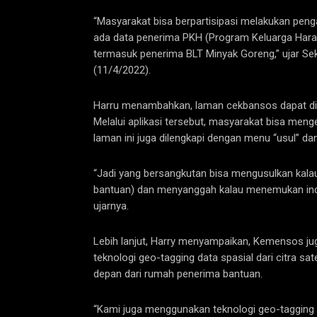
“Masyarakat bisa berpartisipasi melakukan pe
ada data penerima PKH (Program Keluarga Hara
termasuk penerima BLT Minyak Goreng,” ujar Se
(11/4/2022).
Harru menambahkan, laman cekbansos dapat d
Melalui aplikasi tersebut, masyarakat bisa meng
laman ini juga dilengkapi dengan menu “usul” da
“Jadi yang bersangkutan bisa mengusulkan kalau
bantuan) dan menyanggah kalau menemukan indika
ujarnya.
Lebih lanjut, Harry menyampaikan, Kemensos j
teknologi geo-tagging data spasial dari citra s
depan dari rumah penerima bantuan.
“Kami juga menggunakan teknologi geo-tagging da