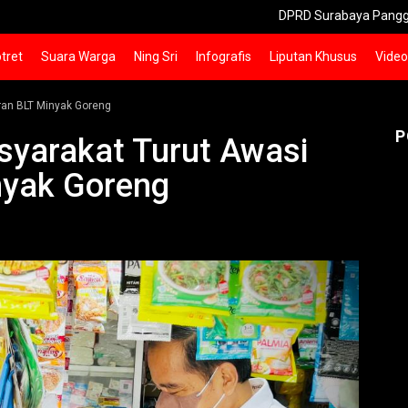
DPRD Surabaya Panggil Pemilik Mal
tret
Suara Warga
Ning Sri
Infografis
Liputan Khusus
Video
ran BLT Minyak Goreng
P
yarakat Turut Awasi
nyak Goreng