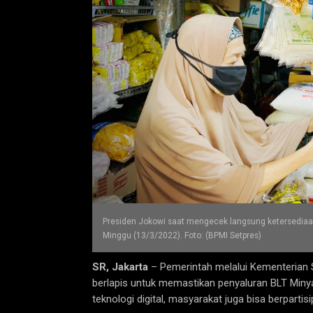
Presiden Jokowi saat mengecek langsung ketersediaan 
Minggu (13/3/2022). Foto: (BPMI Setpres)
SR, Jakarta
– Pemerintah melalui Kementeria
berlapis untuk memastikan penyaluran BLT Miny
teknologi digital, masyarakat juga bisa berpart