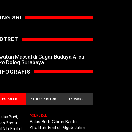
ING SRI
OTRET
watan Massal di Cagar Budaya Arca
ko Dolog Surabaya
NFOGRAFIS
POPULER
PILIHAN EDITOR
TERBARU
POLHUKAM
Balas Budi, Gibran Bantu
Khofifah-Emil di Pilgub Jatim