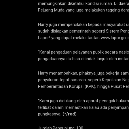
memungkinkan diketahui kondisi rumah. Di daera
Pejuang Muda yang juga melakukan tagging den
Harry juga mempersilakan kepada masyarakat u
sudah disiapkan pemerintah seperti Sistem Pen
Lapor! yang dapat melalui tautan www.lapor.go.id
“Kanal pengaduan pelayanan publik secara nasi
pengaduannya itu bisa ditindak lanjuti oleh instans
Harry menambahkan, pihaknya juga bekerja sam
penyaluran tepat sasaran, seperti Kepolisian Neg
Pemberantasan Korupsi (KPK), hingga Pusat Pel
“Kami juga didukung oleh aparat penegak hukum 
terlibat dalam memastikan kalau ada penyimpanga
pungkasnya.
(*/red)
Jumlah Pengunjung:
130