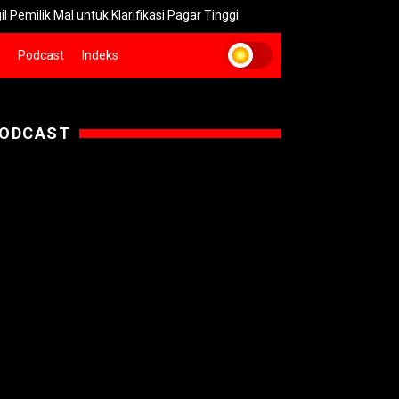
 untuk Klarifikasi Pagar Tinggi
Pemkot Surabaya Seleksi 24 Ca
Podcast
Indeks
ODCAST