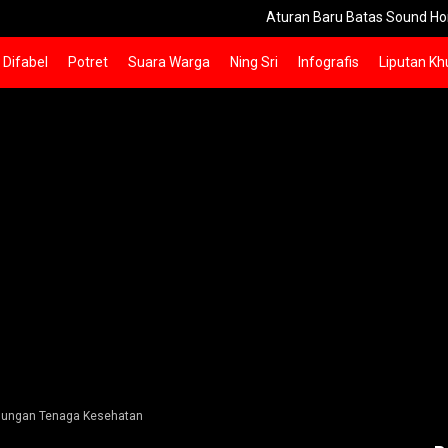
Aturan Baru Batas Sound Horeg Sidoarjo 
Difabel
Potret
Suara Warga
Ning Sri
Infografis
Liputan Kh
indungan Tenaga Kesehatan