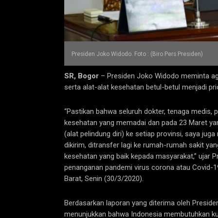
Presiden Joko Widodo. Foto : (Biro Pers Presiden)
SR, Bogor
– Presiden Joko Widodo meminta aga
serta alat-alat kesehatan betul-betul menjadi pr
“Pastikan bahwa seluruh dokter, tenaga medis,
kesehatan yang memadai dan pada 23 Maret yang
(alat pelindung diri) ke setiap provinsi, saya juga
dikirim, ditransfer lagi ke rumah-rumah sakit y
kesehatan yang baik kepada masyarakat,” ujar
penanganan pandemi virus corona atau Covid-19
Barat, Senin (30/3/2020).
Berdasarkan laporan yang diterima oleh Presiden
menunjukkan bahwa Indonesia membutuhkan kurang