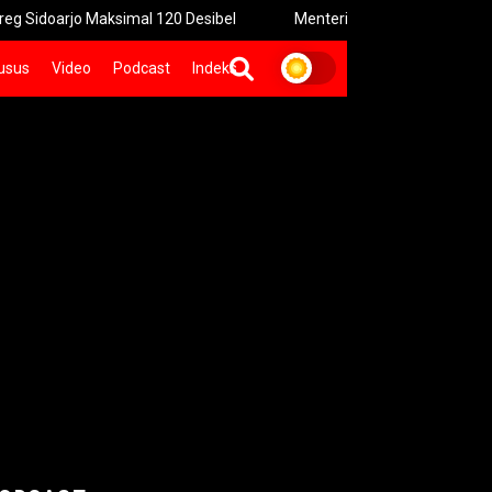
Maksimal 120 Desibel
Menteri PPPA: Festival Egrang Perkuat
usus
Video
Podcast
Indeks