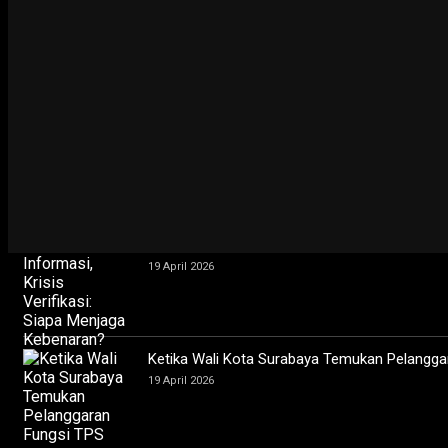
Pemerintah dan FIFA Pastikan Piala Dunia U-2
Sesuai Standar FIFA
19 October 2022
POLHUKAM
Moeldoko : Revisi UU KPK Beri Kepastian Huk
23 September 2019
LIPUTAN KHUSUS
Banjir Informasi, Krisis Verifikasi: Siapa Men
19 April 2026
Ketika Wali Kota Surabaya Temukan Pelangga
19 April 2026