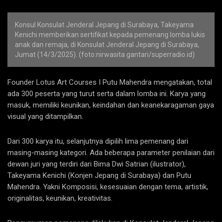
Konsul Konsulat Jenderal Jepang di Surabaya, Takeyama
Kenichi memberikan sertifikat kepada pemenang lomba lukis
anak dan remaja, di Konsulat Jenderal Jepang di Surabaya,
Jumat (14/3/2025). (foto:nirwasita gantari/superradio.id)
Founder Lotus Art Courses I Putu Mahendra mengatakan, total
ada 300 peserta yang turut serta dalam lomba ini. Karya yang
masuk, memiliki keunikan, keindahan dan keanekaragaman gaya
visual yang ditampilkan.
Dari 300 karya itu, selanjutnya dipilih lima pemenang dari
masing-masing kategori. Ada beberapa parameter penilaian dari
dewan juri yang terdiri dari Bima Dwi Satrian (ilustrator),
Takeyama Kenichi (Konjen Jepang di Surabaya) dan Putu
Mahendra. Yakni Komposisi, kesesuaian dengan tema, artistik,
originalitas, keunikan, kreativitas.