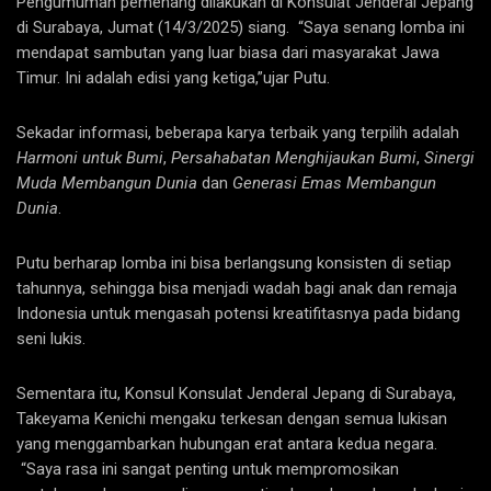
Pengumuman pemenang dilakukan di Konsulat Jenderal Jepang
di Surabaya, Jumat (14/3/2025) siang. “Saya senang lomba ini
mendapat sambutan yang luar biasa dari masyarakat Jawa
Timur. Ini adalah edisi yang ketiga,”ujar Putu.
Sekadar informasi, beberapa karya terbaik yang terpilih adalah
Harmoni untuk Bumi
,
Persahabatan Menghijaukan Bumi
,
Sinergi
Muda Membangun Dunia
dan
Generasi Emas Membangun
Dunia
.
Putu berharap lomba ini bisa berlangsung konsisten di setiap
tahunnya, sehingga bisa menjadi wadah bagi anak dan remaja
Indonesia untuk mengasah potensi kreatifitasnya pada bidang
seni lukis.
Sementara itu, Konsul Konsulat Jenderal Jepang di Surabaya,
Takeyama Kenichi mengaku terkesan dengan semua lukisan
yang menggambarkan hubungan erat antara kedua negara.
“Saya rasa ini sangat penting untuk mempromosikan