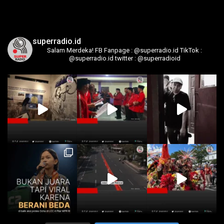
superradio.id
Salam Merdeka!
FB Fanpage : @superradio.id
TikTok :
@superradio.id
twitter : @superradioid