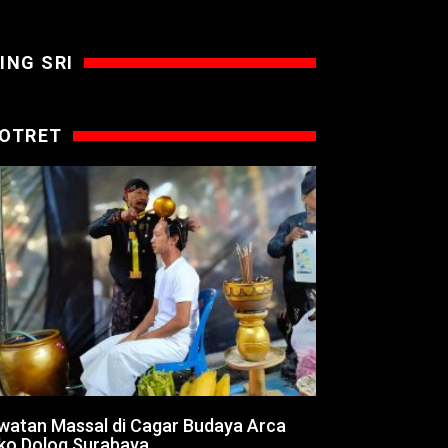
ING SRI
OTRET
watan Massal di Cagar Budaya Arca
ko Dolog Surabaya