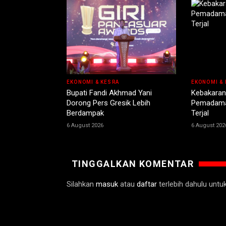
EKONOMI & KESRA
EKONOMI & 
Bupati Fandi Akhmad Yani
Kebakaran
Dorong Pers Gresik Lebih
Pemadama
Berdampak
Terjal
6 August 2026
6 August 202
TINGGALKAN KOMENTAR
Silahkan
masuk
atau
daftar
terlebih dahulu unt