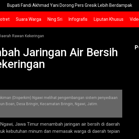
ati Fandi Akhmad Yani Dorong Pers Gresik Lebih Berdampak
Ke
otret
Suara Warga
Ning Sri
Infografis
Liputan Khusus
Vide
 Daerah Rawan Kekeringan
P
ah Jaringan Air Bersih
ekeringan
kiman (Disperkim) Ngawi melihat pengembangan sistem penyediaan
un Boan, Desa Bringin, Kecamatan Bringin, Ngawi, Jatim.
gawi, Jawa Timur menambah jaringan air bersih di daerah
tuk kebutuhan minum dan memasak warga di daerah tepian