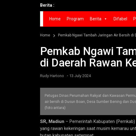
Berita :
Bup
Home
Program
Berita
Difabel
P
Home
Pemkab Ngawi Tambah Jaringan Air Bersih di
Pemkab Ngawi Tamb
di Daerah Rawan K
-
Rudy Hartono
13 July 2024
Petugas Dinas Perumahan Rakyat dan Kawasan Permu
air bersih di Dusun Boan, Desa Sumber Bening dan Dus
(foto:antara)
SR, Madiun
– Pemerintah Kabupaten (Pemkab) N
yang rawan kekeringan saat musim kemarau un
hutan kabupaten setempat.