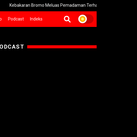
bakaran Bromo Meluas Pemadaman Terhambat Medan Terjal
o
Podcast
Indeks
ODCAST