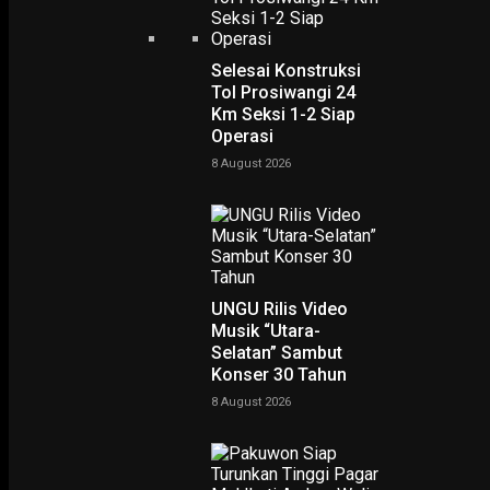
Selesai Konstruksi
Tol Prosiwangi 24
Km Seksi 1-2 Siap
Operasi
Home
MK Tolak Permohonan Novel Baswedan dkk soal Syarat Usia Capim KPK
MK Tolak Permohonan
8 August 2026
Novel Baswedan dkk soal
Syarat Usia Capim KPK
-
UNGU Rilis Video
Rudy Hartono
12 September 2024
Musik “Utara-
Selatan” Sambut
Sidang pengucapan putusan di Ruang Sidang Pleno Mahkamah
Konser 30 Tahun
Konstitusi, Jakarta, Kamis (12/9/2024). (foto:antara)
8 August 2026
SR, Jakarta
– Mahkamah Konstitusi (MK) menolak permohonan 
materi Pasal 29 huruf e Undang-Undang Nomor 19 Tahun 2019