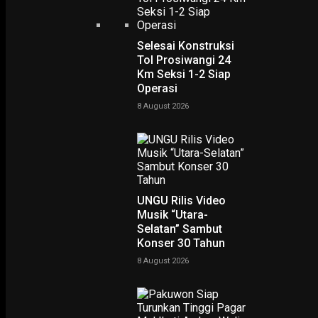
Selesai Konstruksi
Tol Prosiwangi 24
Km Seksi 1-2 Siap
Operasi
Home
Menhub Sidak Kesiapan Mudik Lebaran di Pelabuhan Ketapang Banyuwangi
Menhub Sidak Kesiapan
8 August 2026
Mudik Lebaran di
Pelabuhan Ketapang
Banyuwangi
UNGU Rilis Video
Musik “Utara-
-
Yovie Wicaksono
19 June 2017
Selatan” Sambut
Konser 30 Tahun
8 August 2026
Menteri Perhubungan RI Budi Karya Sumadi sedang melakukan sidak
salah satu Kapal yang ada di Pelabuhan ASDP Ketapang Banyuwangi
(foto : Superradio/Fransiscus Wawan)