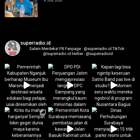
8 July 2026
superradio.id
Salam Merdeka!
FB Fanpage : @superradio.id
TikTok :
@superradio.id
twitter : @superradioid