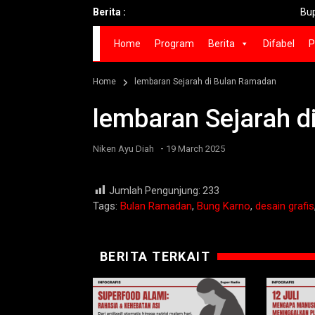
Berita :
Bupati Fand
Home
Program
Berita
Difabel
P
Home
lembaran Sejarah di Bulan Ramadan
lembaran Sejarah 
-
Niken Ayu Diah
19 March 2025
Jumlah Pengunjung:
233
Tags:
Bulan Ramadan
,
Bung Karno
,
desain grafis
BERITA TERKAIT