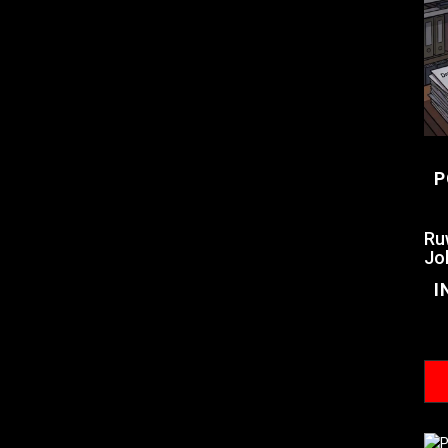
P
Ru
Jo
I