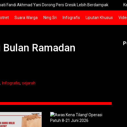
i Akhmad Yani Dorong Pers Gresik Lebih Berdampak
Kebakaran
otret
Suara Warga
Ning Sri
Infografis
Liputan Khusus
Vide
P
di Bulan Ramadan
,
Infografis
,
sejarah