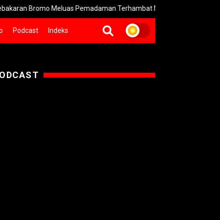
 Bromo Meluas Pemadaman Terhambat Medan Terjal
PSSI Tet
o
Podcast
Indeks
ODCAST