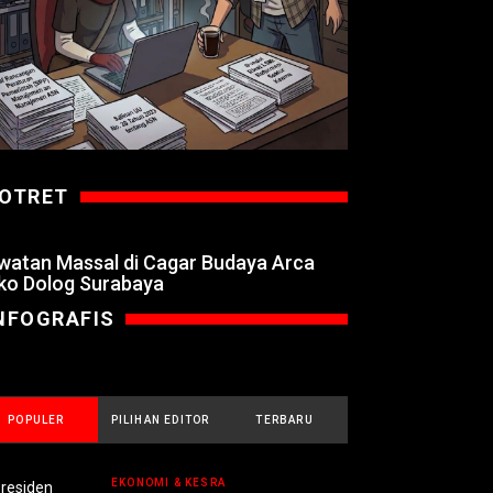
OTRET
watan Massal di Cagar Budaya Arca
ko Dolog Surabaya
NFOGRAFIS
POPULER
PILIHAN EDITOR
TERBARU
EKONOMI & KESRA