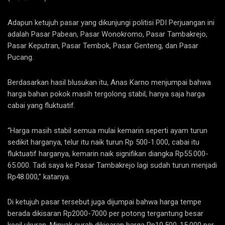
Adapun ketujuh pasar yang dikunjungi politisi PDI Perjuangan ini
adalah Pasar Pabean, Pasar Wonokromo, Pasar Tambakrejo,
Pasar Keputran, Pasar Tembok, Pasar Genteng, dan Pasar
Pucang.
Berdasarkan hasil blusukan itu, Anas Karno menjumpai bahwa
harga bahan pokok masih tergolong stabil, hanya saja harga
cabai yang fluktuatif.
“Harga masih stabil semua mulai kemarin seperti ayam turun
sedikit harganya, telur itu naik turun Rp 500-1.000, cabai itu
fluktuatif harganya, kemarin naik signifikan diangka Rp55.000-
65.000. Tadi saya ke Pasar Tambakrejo lagi sudah turun menjadi
Rp48.000,” katanya.
Di ketujuh pasar tersebut juga dijumpai bahwa harga tempe
berada dikisaran Rp2000-7000 per potong tergantung besar
kecil ukuran. Minyak curah dikisaran harga Rp10.500-15.000 per