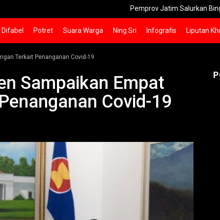
Pemprov Jatim Salurkan Bingkisan untuk
Difabel
Potret
Suara Warga
Ning Sri
Infografis
Liputan Kh
ngan Terkait Penanganan Covid-19
P
den Sampaikan Empat
 Penanganan Covid-19