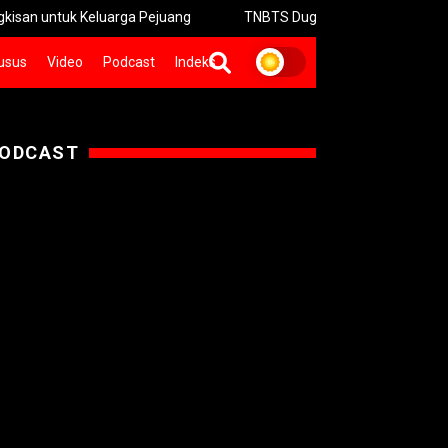
 Keluarga Pejuang
TNBTS Duga Kebakaran Bromo akibat Ulah M
usus
Video
Podcast
Indeks
ODCAST