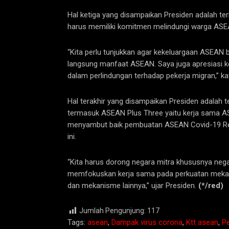
Hal ketiga yang disampaikan Presiden adalah te
harus memiliki komitmen melindungi warga ASEA
“Kita perlu tunjukkan agar kekeluargaan ASEAN be
langsung manfaat ASEAN. Saya juga apresiasi k
dalam perlindungan terhadap pekerja migran,” ka
Hal terakhir yang disampaikan Presiden adalah 
termasuk ASEAN Plus Three yaitu kerja sama A
menyambut baik pembuatan ASEAN Covid-19 Resp
ini.
“Kita harus dorong negara mitra khususnya nega
memfokuskan kerja sama pada perkuatan mekanis
dan mekanisme lainnya,” ujar Presiden.
(*/red)
Jumlah Pengunjung:
117
Tags:
asean
,
Dampak virus corona
,
Ktt asean
,
P