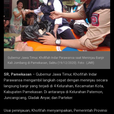
Gubernur Jawa Timur, Khofifah Indar Parawansa saat Meninjau Banjir
Kali Jombang di Pamekasan, Sabtu (19/12/2020). Foto : (JNR)
SR, Pamekasan
– Gubernur Jawa Timur, Khofifah Indar
Parawansa mengambil langkah cepat dengan meninjau secara
langsung banjir yang terjadi di 4 Kelurahan, Kecamatan Kota,
Kabupaten Pamekasan. Di antaranya di Kelurahan Patemon,
Juncangcang, Gladak Anyar, dan Parteker.
Usai peninjauan, Khofifah menyampaikan, Pemerintah Provinsi