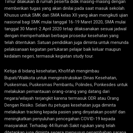
Timur dilakukan di rumah peserta didik masing-masing dengan
memberikan tugas yang akan dinilai pada saat masuk sekolah.
Khusus untuk SMK dan SMA kelas XII yang akan mengikuti ujian
nasional bagi SMK mulai tanggal 16-19 Maret 2020, SMA mulai
tanggal 30 Maret-2 April 2020 tetap dilaksanakan sesuai jadwal
dengan memperhatikan berbagai prosedur kesehatan yang
telah ditentukan. Satuan pendidikan juga diminta untuk menunda
pelaksanaan kegiatan pertukaran pelajar baik keluar maupun
kedalam negeri, termasuk kegiatan study tour.
Ketiga di bidang kesehatan, Khofifah mengimbau
Bupati/Walikota untuk menginstruksikan Dinas Kesehatan,
Puskesmas, Puskesmas Pembantu, Polindes, Ponkesdes untuk
melakukan pemantauan orang-orang yang datang dari
negara/wilayah terjangkit karena termasuk ODR atau Orang
Dengan Resiko. Selain itu petugas kesehatan juga diminta
melakukan tracking kepada pasien yang dinyatakan positif dan
meningkatkan penyuluhan pencegahan COVID-19 kepada
masyarakat. Terhadap 44 Rumah Sakit rujukan yang telah
ditetapkan juga diminta segera menyusun penambahan sarana