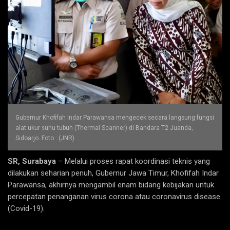
Gubernur Khofifah Indar Parawansa mengecek secara langsung fungsi
alat ukur suhu tubuh (Thermal Scanner) di Bandara T2 Juanda,
Sidoarjo. Foto : (JNR)
SR, Surabaya
– Melalui proses rapat koordinasi teknis yang
dilakukan seharian penuh, Gubernur Jawa Timur, Khofifah Indar
Parawansa, akhirnya mengambil enam bidang kebijakan untuk
percepatan penanganan virus corona atau coronavirus disease
(Covid-19).