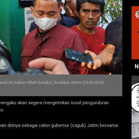
N
ziarah ke makam Mbah Bungkul, Surabaya, Kamis (29/8/2024).
i mengaku akan segera mengirimkan surat pengunduran
o.
onan dirinya sebagai calon gubernur (cagub) Jatim bersama