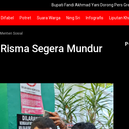
Bupati Fandi Akhmad Yani Dorong Pers Gresik Lebih B
Difabel
Potret
Suara Warga
Ning Sri
Infografis
Liputan Kh
Menteri Sosial
P
m Risma Segera Mundur