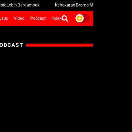
erdampak
Kebakaran Bromo Meluas Pemadaman Terhambat Med
usus
Video
Podcast
Indeks
ODCAST