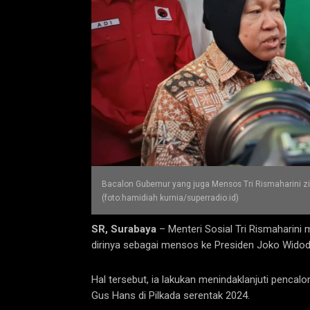
Bacalon Gubernur yang juga Mensos Tri Rismaharini 
(foto:hamidiah kurnia/superradio.id)
SR, Surabaya
– Menteri Sosial Tri Rismaharin
dirinya sebagai mensos ke Presiden Joko Widod
Hal tersebut, ia lakukan menindaklanjuti pencal
Gus Hans di Pilkada serentak 2024.