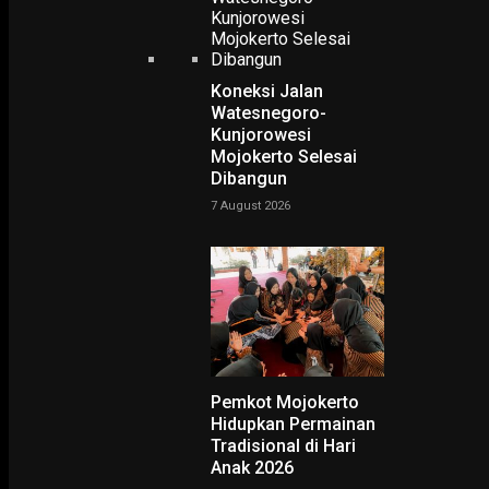
Koneksi Jalan
Watesnegoro-
Kunjorowesi
Home
Eri Cahyadi Ajak Anak Muda Surabaya Gerakkan Ekonomi Lewat Start
Mojokerto Selesai
Eri Cahyadi Ajak Anak
Dibangun
Muda Surabaya Gerakkan
7 August 2026
Ekonomi Lewat Startup
-
Yovie Wicaksono
23 November 2023
Pemkot Mojokerto
Hidupkan Permainan
Tradisional di Hari
Anak 2026