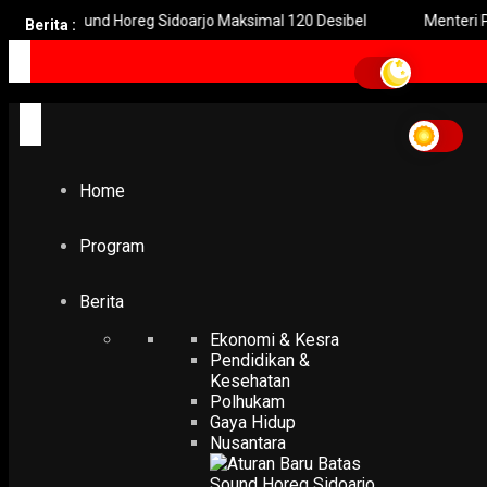
Sound Horeg Sidoarjo Maksimal 120 Desibel
Menteri PPPA: Fes
Berita :
Home
Dinkes Surabaya Sesuaikan Jam Operasional Puskesmas dan Labkesda
Selama Libur Lebaran
Dinkes Surabaya Sesuaik
Home
Jam Operasional
Puskesmas dan Labkesda
Program
Selama Libur Lebaran
Berita
-
Ekonomi & Kesra
Yovie Wicaksono
7 April 2024
Pendidikan &
Kesehatan
Polhukam
Gaya Hidup
Nusantara