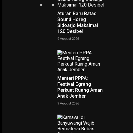
Aturan Baru Batas
Sound Horeg
Sidoarjo Maksimal
120 Desibel
9 August 2026
SR, Surabaya
– Dinas Kesehatan (Dinkes) Kota Surabaya
Menteri PPPA:
mengumumkan perubahan jam operasional pelayanan puskesm
Festival Egrang
dan Laboratorium Kesehatan Daerah (Labkesda) Kota Surabaya
Perkuat Ruang Aman
Anak Jember
selama libur lebaran dan cuti bersama.
9 August 2026
Hal ini tertuang dalam Surat Edaran (SE) Nomor:
400.7.2.3/6390/436.7.2/2024 tentang Pengaturan Jam Pelayanan
selama Libur Nasional dan Cuti Bersama Hari Raya Idul Fitri 1445
H/2024 M.