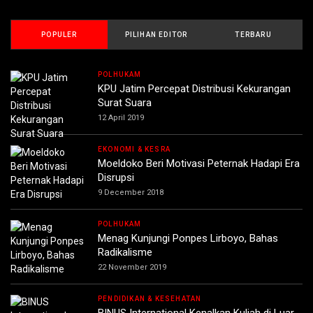
POPULER
PILIHAN EDITOR
TERBARU
POLHUKAM
KPU Jatim Percepat Distribusi Kekurangan
Surat Suara
12 April 2019
EKONOMI & KESRA
Moeldoko Beri Motivasi Peternak Hadapi Era
Disrupsi
9 December 2018
POLHUKAM
Menag Kunjungi Ponpes Lirboyo, Bahas
Radikalisme
22 November 2019
PENDIDIKAN & KESEHATAN
BINUS International Kenalkan Kuliah di Luar