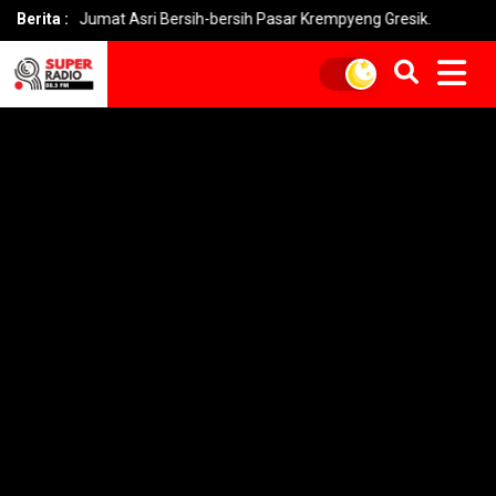
n Jumat Asri Bersih-bersih Pasar Krempyeng Gresik.
Berita :
PLN Heran 1