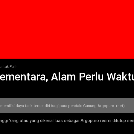
untuk Pulih
ementara, Alam Perlu Waktu
emiliki daya tarik tersendiri bagi para pendaki Gunung Argopuro. (net)
gi Yang atau yang dikenal luas sebagai Argopuro resmi ditutup sem