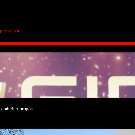
perradio.id
 Lebih Berdampak