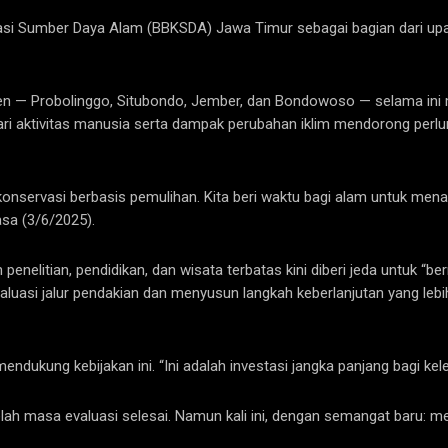
asi Sumber Daya Alam (BBKSDA) Jawa Timur sebagai bagian dari upa
 Probolinggo, Situbondo, Jember, dan Bondowoso — selama ini menja
ri aktivitas manusia serta dampak perubahan iklim mendorong perlu
konservasi berbasis pemulihan. Kita beri waktu bagi alam untuk mena
asa (3/6/2025).
enelitian, pendidikan, dan wisata terbatas kini diberi jeda untuk “be
luasi jalur pendakian dan menyusun langkah keberlanjutan yang lebi
ung kebijakan ini. “Ini adalah investasi jangka panjang bagi kelesta
lah masa evaluasi selesai. Namun kali ini, dengan semangat baru: 