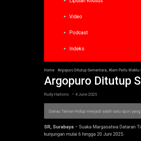
Liputan Khusus
Video
Podcast
Indeks
Home
Argopuro Ditutup Sementara, Alam Perlu Waktu 
Argopuro Ditutup S
-
Rudy Hartono
4 June 2025
Danau Taman Hidup menjadi salah satu spot yang m
SR, Surabaya
– Suaka Margasatwa Dataran Ting
kunjungan mulai 6 hingga 20 Juni 2025.