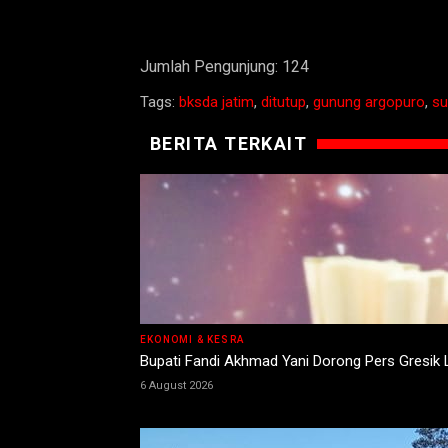
Jumlah Pengunjung:
124
Tags:
bksda jatim
,
ditutup
,
gunung argopuro
,
su
BERITA TERKAIT
EKONOMI & KESRA
Bupati Fandi Akhmad Yani Dorong Pers Gresik
6 August 2026