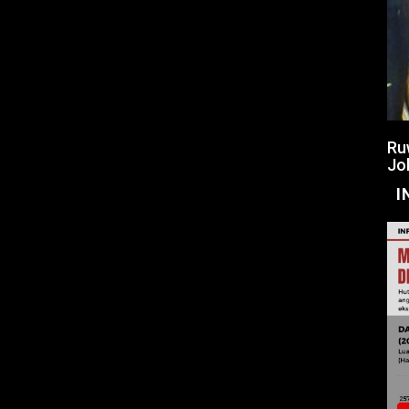
Ru
Jo
I