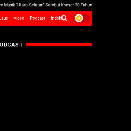
Utara-Selatan” Sambut Konser 30 Tahun
Pakuwon Siap Turunkan 
usus
Video
Podcast
Indeks
ODCAST