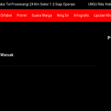
osiwangi 24 Km Seksi 1-2 Siap Operasi
UNGU Rilis Video Musik “
Difabel
Potret
Suara Warga
Ning Sri
Infografis
Liputan Kh
P
 Waisak