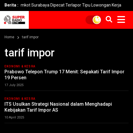
Pemkot Surabaya Dipecat Terlapor Tipu Lowongan Kerja
Berita :
Penip
Home
tarif impor
tarif impor
EKONOMI & KESRA
Prabowo Telepon Trump 17 Menit: Sepakati Tarif Impor
19 Persen
17 July 2025
EKONOMI & KESRA
ITS Usulkan Strategi Nasional dalam Menghadapi
Kebijakan Tarif Impor AS
10 April 2025