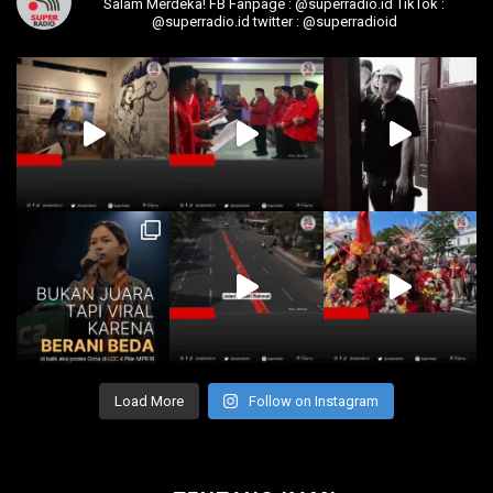
Salam Merdeka!
FB Fanpage : @superradio.id
TikTok :
@superradio.id
twitter : @superradioid
Load More
Follow on Instagram