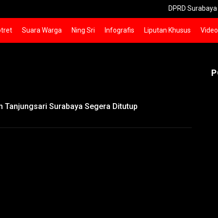
DPRD Surabaya Panggil Pem
tret
Suara Warga
Ning Sri
Infografis
Liputan Khusus
Video
P
n Tanjungsari Surabaya Segera Ditutup