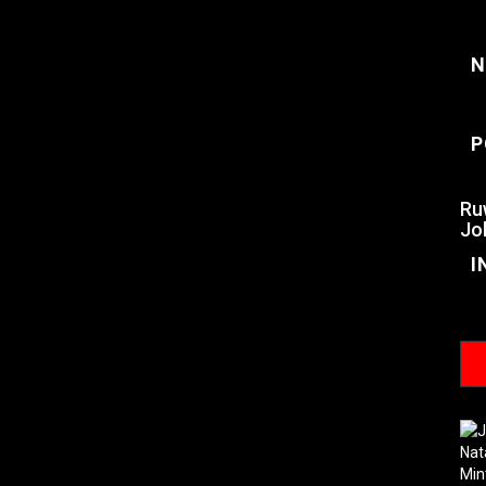
N
P
Ru
Jo
I