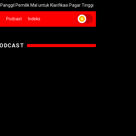
ilik Mal untuk Klarifikasi Pagar Tinggi
Pemkot Surabaya Selek
Podcast
Indeks
ODCAST