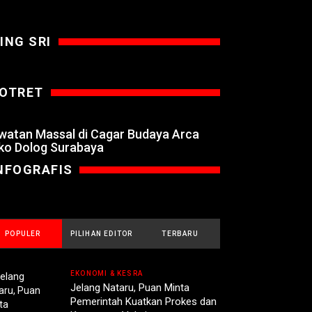
ING SRI
OTRET
watan Massal di Cagar Budaya Arca
ko Dolog Surabaya
NFOGRAFIS
POPULER
PILIHAN EDITOR
TERBARU
EKONOMI & KESRA
Jelang Nataru, Puan Minta
Pemerintah Kuatkan Prokes dan