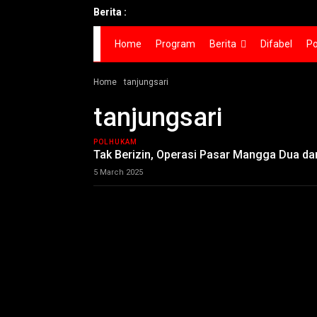
Berita :
Home
Program
Berita
Difabel
Po
Home
tanjungsari
tanjungsari
POLHUKAM
Tak Berizin, Operasi Pasar Mangga Dua da
5 March 2025