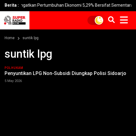
ah Ingatkan Pertumbuhan Ekonomi 5,29% Bersifat Sementara
Berita :
B
Home
suntik lpg
suntik lpg
POLHUKAM
Penyuntikan LPG Non-Subsidi Diungkap Polisi Sidoarjo
5 May 2026