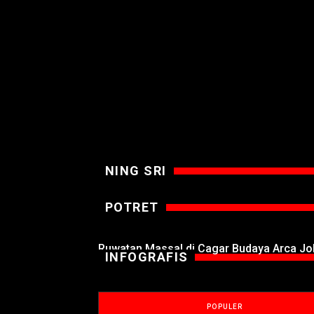
NING SRI
POTRET
Ruwatan Massal di Cagar Budaya Arca J
INFOGRAFIS
POPULER