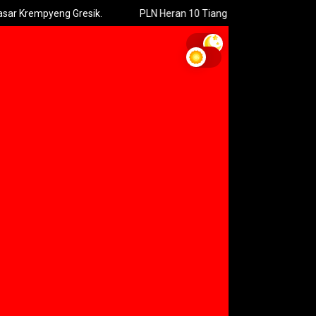
mpyeng Gresik.
PLN Heran 10 Tiang Listrik Roboh Sekaligus di Ma