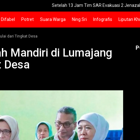
Setelah 13 Jam Tim SAR Evakuasi 2 Jenazah Pendaki Gun
Difabel
Potret
Suara Warga
Ning Sri
Infografis
Liputan Kh
lai dari Tingkat Desa
P
h Mandiri di Lumajang
t Desa