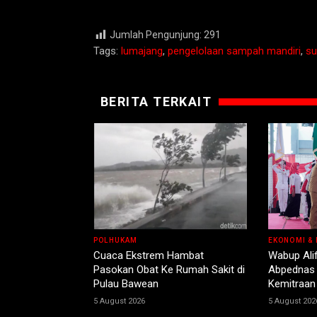
Jumlah Pengunjung:
291
Tags:
lumajang
,
pengelolaan sampah mandiri
,
su
BERITA TERKAIT
POLHUKAM
EKONOMI & 
Cuaca Ekstrem Hambat
Wabup Ali
Pasokan Obat Ke Rumah Sakit di
Abpednas 
Pulau Bawean
Kemitraan
5 August 2026
5 August 202