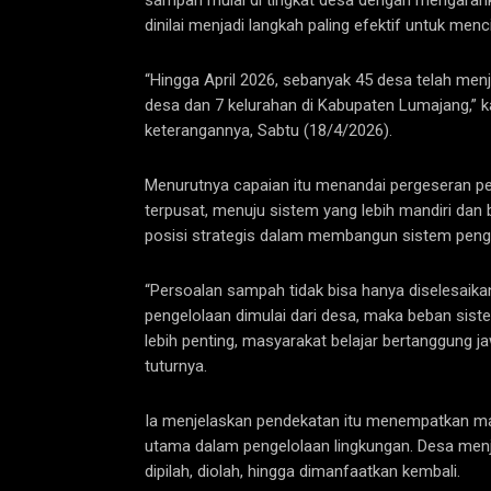
sampah mulai di tingkat desa dengan mengarah
dinilai menjadi langkah paling efektif untuk men
“Hingga April 2026, sebanyak 45 desa telah men
desa dan 7 kelurahan di Kabupaten Lumajang,” 
keterangannya, Sabtu (18/4/2026).
Menurutnya capaian itu menandai pergeseran pe
terpusat, menuju sistem yang lebih mandiri dan 
posisi strategis dalam membangun sistem penge
“Persoalan sampah tidak bisa hanya diselesaikan d
pengelolaan dimulai dari desa, maka beban sist
lebih penting, masyarakat belajar bertanggung 
tuturnya.
Ia menjelaskan pendekatan itu menempatkan mas
utama dalam pengelolaan lingkungan. Desa menj
dipilah, diolah, hingga dimanfaatkan kembali.