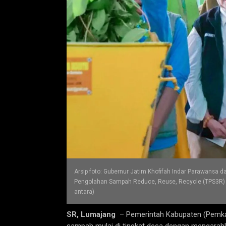
Arsip foto: Gubernur Jatim Khofifah Indar Parawansa
Pengolahan Sampah Reduce, Reuse, Recycle (TPS3R) d
antara)
SR, Lumajang
– Pemerintah Kabupaten (Pemka