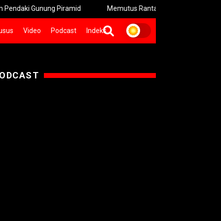
ung Piramid
Memutus Rantai Setan: Darurat Judi Online & Pinjol 
usus
Video
Podcast
Indeks
ODCAST