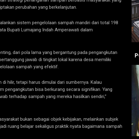
kan strategi penanganan sampah berbasis masyarakat yang
ciptakan perubahan yang berkelanjutan.
jalankan sistem pengelolaan sampah mandiri dari total 198
kata Bupati Lumajang Indah Amperawati dalam
nting, dari pola lama yang bergantung pada pengangkutan
P
bertanggung jawab di tingkat lokal karena desa memiliki
lolaan sampah yang efektif.
i hilir, tetapi harus dimulai dari sumbernya. Kalau
em pengangkutan bisa berkurang secara signifikan. Yang
jawab terhadap sampah yang mereka hasilkan sendiri,”
yarakat bukan sebagai objek kebijakan, melainkan subjek
adi ruang belajar sekaligus praktik nyata bagaimana sampah