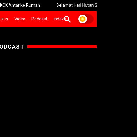
 ke Rumah
Selamat Hari Hutan Sedunia
Said Abdullah I
usus
Video
Podcast
Indeks
ODCAST