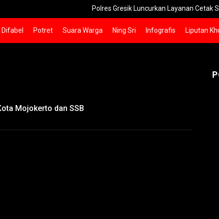
Polres Gresik Luncurkan Layanan Cetak SKCK Antar
Difabel
Potret
Suara Warga
Ning Sri
Infografis
Liputan Kh
P
Kota Mojokerto dan SSB