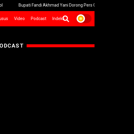
Bupati Fandi Akhmad Yani Dorong Pers Gresik Lebih Berdampak
usus
Video
Podcast
Indeks
ODCAST