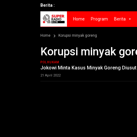
Berita :
Home
Program
Berita
Home
Korupsi minyak goreng
Korupsi minyak go
POLHUKAM
Jokowi Minta Kasus Minyak Goreng Diusut
21 April 2022