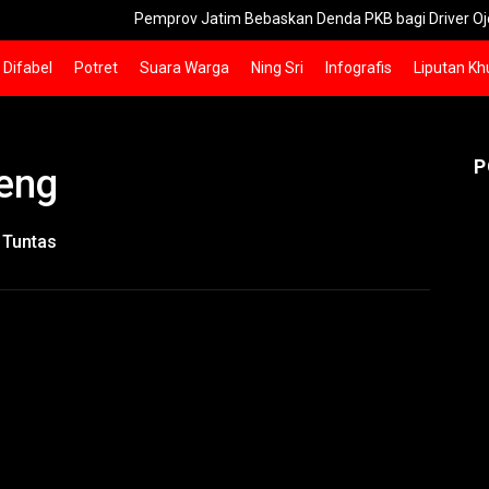
Pemprov Jatim Bebaskan Denda PKB bagi Driver Ojol
Difabel
Potret
Suara Warga
Ning Sri
Infografis
Liputan Kh
P
reng
 Tuntas