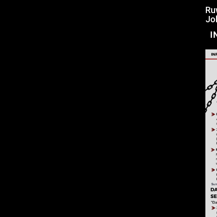
Ru
Jo
I