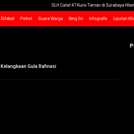
DLH Catat 47 Kursi Taman di Surabaya Hilang Dicuri Se
Difabel
Potret
Suara Warga
Ning Sri
Infografis
Liputan Kh
P
Kelangkaan Gula Rafinasi