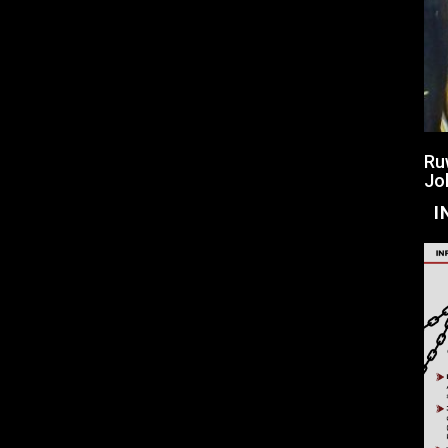
Ru
Jo
I