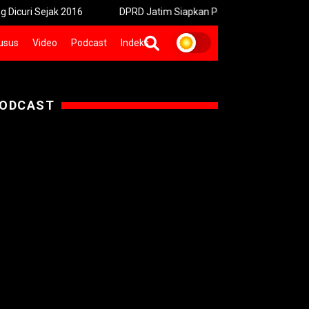
jak 2016
DPRD Jatim Siapkan Perda Baru Jamin Kepastian Tarif
usus
Video
Podcast
Indeks
ODCAST