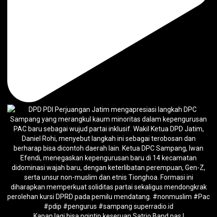
Kapan lagi bisa ngintip keseruan Satrio Band pas l