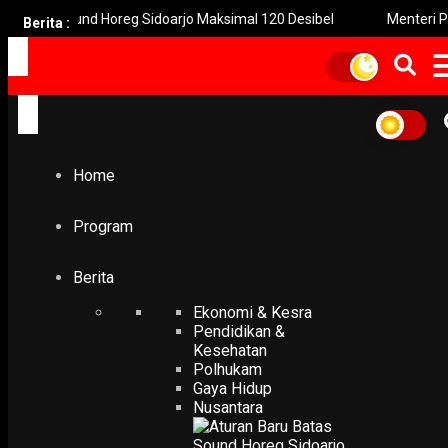
 Sound Horeg Sidoarjo Maksimal 120 Desibel
Menteri PPPA: Fe
Berita :
Home
Kepala Dinas Kebudayaan dan Pariwisata
Kepala Dinas Kebudayaan
Home
dan Pariwisata
Program
PENDIDIKAN & KESEHATAN
Besok, Museum Olahraga Surabaya akan Diresmikan
7 May 2021
Berita
Ekonomi & Kesra
Pendidikan &
PODCAST
Kesehatan
Polhukam
Gaya Hidup
Nusantara