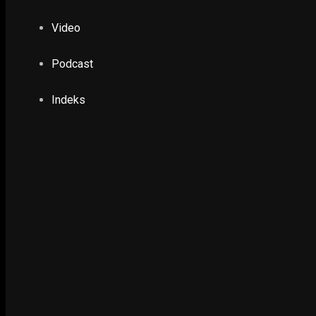
Video
GAYA HIDUP
Eks Napiter Umar Patek Bisnis Kopi Ramu, 
Podcast
Berhak Menjadi Lebih Baik
5 June 2025
Indeks
NUSANTARA
Festival Video Dokumentasi Tradisi Bulan Sur
15 August 2020
LIPUTAN KHUSUS
Banjir Informasi, Krisis Verifikasi: Siapa Men
19 April 2026