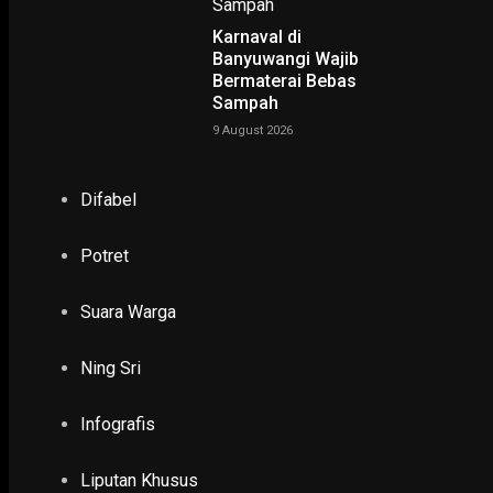
Karnaval di
Banyuwangi Wajib
POPULER
PILIHAN EDITOR
Bermaterai Bebas
Sampah
TERBARU
9 August 2026
POLHUKAM
Difabel
Pemerintah Terus Upayakan Pemberantasan Ju
Digital
13 October 2023
Potret
Suara Warga
EKONOMI & KESRA
Presiden Harapkan Bendungan Tukul Pacitan
Pangan dan Pertanian di Jatim
Ning Sri
14 February 2021
Infografis
POLHUKAM
Tujuh Instruksi Presiden untuk Polri
Liputan Khusus
1 July 2020