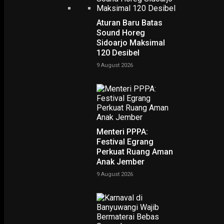
Aturan Baru Batas
Sound Horeg
Sidoarjo Maksimal
120 Desibel
9 August 2026
NING SRI
Menteri PPPA:
Festival Egrang
Perkuat Ruang Aman
POTRET
Anak Jember
9 August 2026
Ruwatan Massal di Cagar Budaya Arca Joko Dolog Surab
INFOGRAFIS