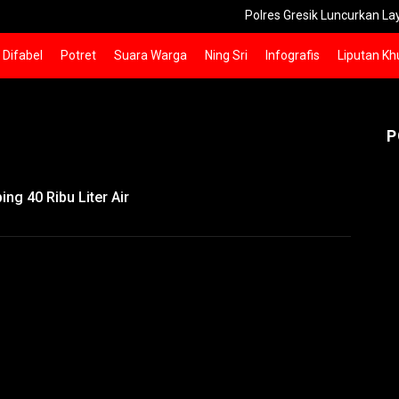
Polres Gresik Luncurkan Layanan Ceta
Difabel
Potret
Suara Warga
Ning Sri
Infografis
Liputan Kh
P
ng 40 Ribu Liter Air