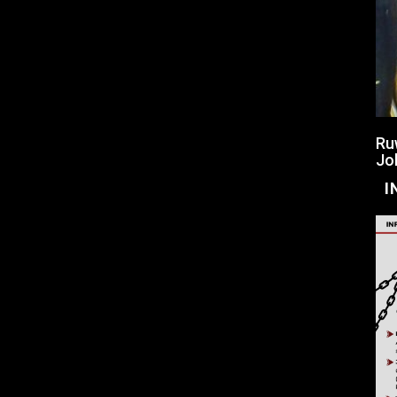
Ru
Jo
I