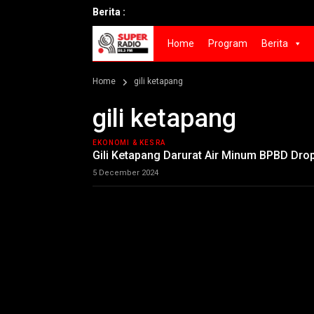
Berita :
Home
Program
Berita
Home
gili ketapang
gili ketapang
EKONOMI & KESRA
Gili Ketapang Darurat Air Minum BPBD Dropi
5 December 2024