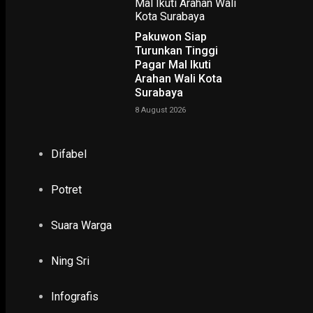
Pakuwon Siap
Turunkan Tinggi
Pagar Mal Ikuti
Arahan Wali Kota
Surabaya
NING SRI
8 August 2026
POTRET
Difabel
Ruwatan Massal di Cagar Budaya Arca Joko Dolog Surab
INFOGRAFIS
Potret
Suara Warga
POPULER
PILIHAN EDITOR
Ning Sri
TERBARU
Infografis
PENDIDIKAN & KESEHATAN