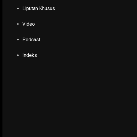
Cegah Corona dengan Gerakan Bersih-bersih 
Liputan Khusus
13 March 2020
Video
NUSANTARA
Pemkab Dorong Pengembangan Ekonomi War
Podcast
Budaya
7 April 2025
Indeks
POLHUKAM
Putusan MA Soal Batas Usia Kepala Daerah Din
5 June 2024
POLHUKAM
Operasi Yustisi di Rumah Kos Kedapatan Bayi 
27 February 2025