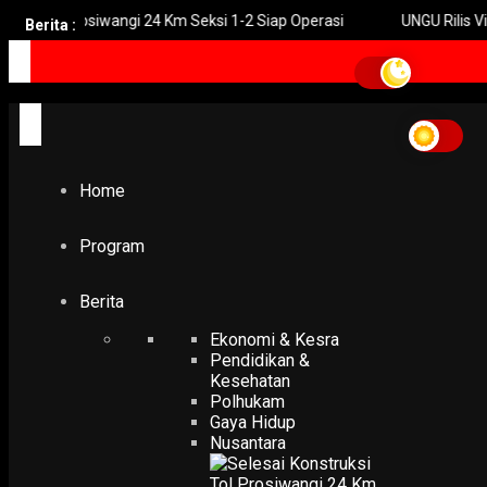
ol Prosiwangi 24 Km Seksi 1-2 Siap Operasi
UNGU Rilis Video Mu
Berita :
Home
gas bocor
gas bocor
Home
POLHUKAM
19 Karyawan PT BMI Lamongan Diduga Keracunan Gas
Bocor
Program
6 June 2026
Berita
Ekonomi & Kesra
Pendidikan &
Kesehatan
Polhukam
Gaya Hidup
Nusantara