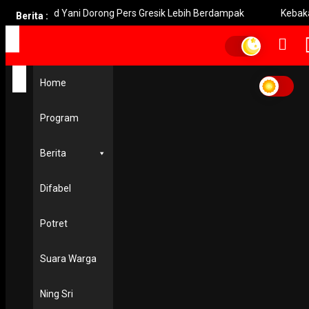
i Akhmad Yani Dorong Pers Gresik Lebih Berdampak
Kebakaran
Berita :
Home
Home
Gambar di Rupiah Emisi 2022
Gambar di Rupiah Emisi
Program
2022
Berita
EKONOMI & KESRA
Risma Datangi Ahli Waris Pahlawan Nasional Minta Izin
Pemakaian Gambar di Rupiah Emisi 2022
Difabel
8 October 2021
Potret
Suara Warga
Ning Sri