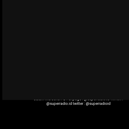
Lima Tim Wakili Jatim pada Kompetisi Sepak 
Bogor
24 July 2026
Gunakan AI, YPAB Surabaya Gelar Pelatihan Di
Tunanetra
8 July 2026
superradio.id
Salam Merdeka!
FB Fanpage : @superradio.id
TikTok :
@superradio.id
twitter : @superradioid