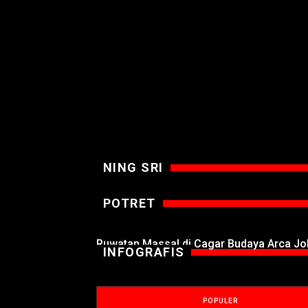
NING SRI
POTRET
Ruwatan Massal di Cagar Budaya Arca J
INFOGRAFIS
POPULER