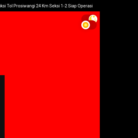
rosiwangi 24 Km Seksi 1-2 Siap Operasi
UNGU Rilis Video Musik 