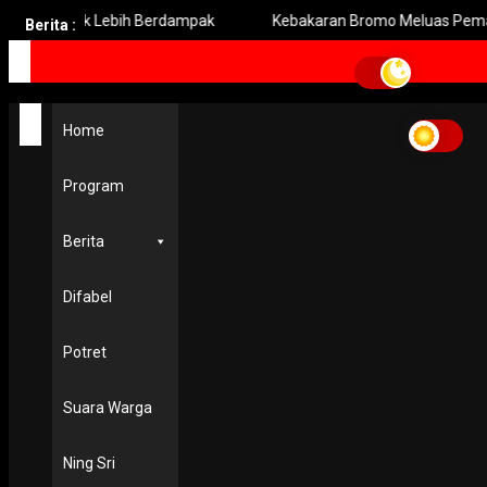
ers Gresik Lebih Berdampak
Kebakaran Bromo Meluas Pemada
Berita :
Home
Buya syafii
Home
Buya syafii
Program
PENDIDIKAN & KESEHATAN
Presiden Terus Pantau Kondisi Buya Syafii
28 July 2019
Berita
Difabel
Potret
Suara Warga
Ning Sri