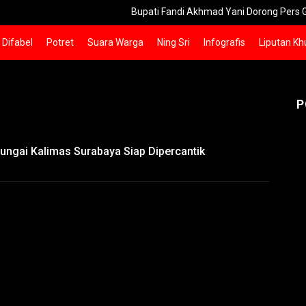
Bupati Fandi Akhmad Yani Dorong Pers Gresik Leb
Difabel
Potret
Suara Warga
Ning Sri
Infografis
Liputan Kh
P
ungai Kalimas Surabaya Siap Dipercantik