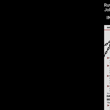
Ru
Jo
I