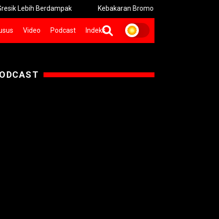
ih Berdampak
Kebakaran Bromo Meluas Pemadaman Terhambat
usus
Video
Podcast
Indeks
ODCAST