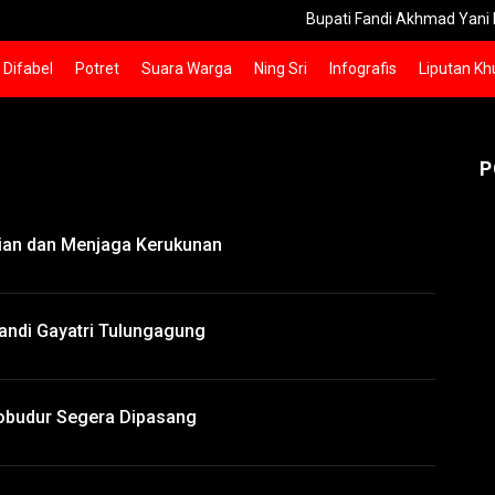
Bupati Fandi Akhmad Yani Dorong Per
Difabel
Potret
Suara Warga
Ning Sri
Infografis
Liputan Kh
P
ian dan Menjaga Kerukunan
Candi Gayatri Tulungagung
robudur Segera Dipasang