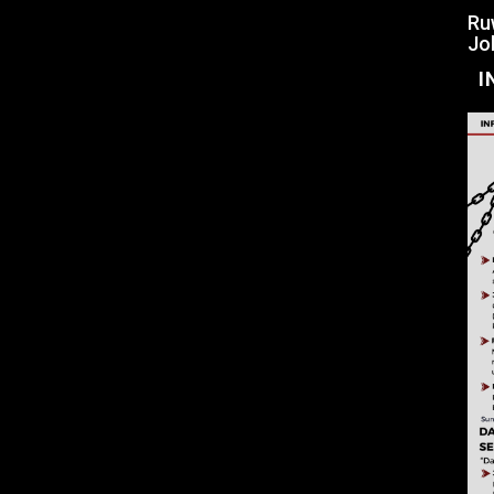
Ru
Jo
I