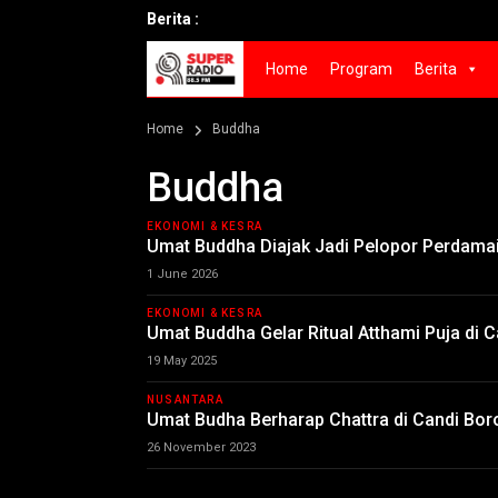
Berita :
Home
Program
Berita
Home
Buddha
Buddha
EKONOMI & KESRA
Umat Buddha Diajak Jadi Pelopor Perdama
1 June 2026
EKONOMI & KESRA
Umat Buddha Gelar Ritual Atthami Puja di 
19 May 2025
NUSANTARA
Umat Budha Berharap Chattra di Candi Bo
26 November 2023