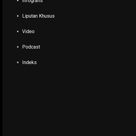
Infografis
Ruwatan Massal di Cagar Budaya Arca Joko Dolog Surab
Liputan Khusus
INFOGRAFIS
Video
POPULER
PILIHAN EDITOR
Podcast
TERBARU
Indeks
DIFABEL
Peran Penting Ibu Adaptasi Sosial bagi Remaja 
7 May 2026
POLHUKAM
Terbukti Usir Nenek Elina, Eri Tak Segan Bub
31 December 2025