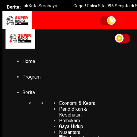
 Wali Kota Surabaya
Geger! Polisi Sita 996 Senjata di Sekolah,
Berita :
Home
bronjong
bronjong
Home
EKONOMI & KESRA
Tanggul Penahan Lahar Semeru Tergerus Segera Pasang
Bronjong
Program
13 May 2025
Berita
Ekonomi & Kesra
Pendidikan &
Kesehatan
Polhukam
Gaya Hidup
Nusantara