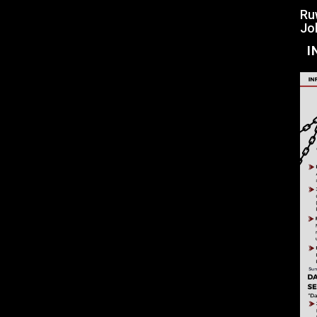
Ru
Jo
I