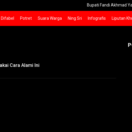
Bupati Fandi Akhmad Yani Doron
Difabel
Potret
Suara Warga
Ning Sri
Infografis
Liputan Kh
P
kai Cara Alami Ini