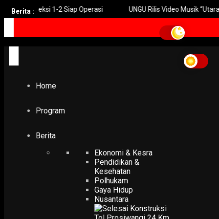
Km Seksi 1-2 Siap Operasi
UNGU Rilis Video Musik “Utara-Selat
Berita :
Home
batik lokal
batik lokal
Home
EKONOMI & KESRA
Kebijakan Daerah dan Perbanyak Acara Strategi Dorong
Pemasaran Batik Lokal
Program
15 April 2025
Berita
Ekonomi & Kesra
Pendidikan &
Kesehatan
Polhukam
Gaya Hidup
Nusantara