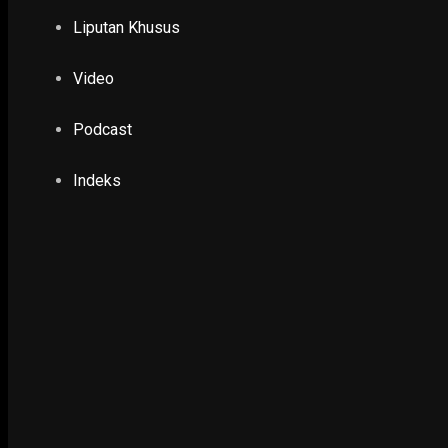
Miris Jembatan Kerek, Legislator PDI Perjuan
Liputan Khusus
dengan BPBD dan PU Ponorogo
18 February 2026
Video
PENDIDIKAN & KESEHATAN
Pemkot Surabaya Nyatakan Kesiapan Vaksina
Podcast
5 January 2021
Indeks
POLHUKAM
DPD PDI Perjuangan Jatim Seleksi 10 Desain 
Trophy
30 June 2026
PENDIDIKAN & KESEHATAN
KemenPPPA Dorong Adanya Edukasi Bahaya 
24 January 2023