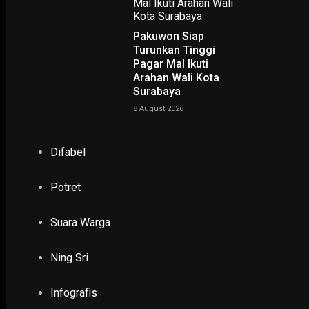
Pakuwon Siap
Turunkan Tinggi
Pagar Mal Ikuti
Arahan Wali Kota
Surabaya
NING SRI
8 August 2026
POTRET
Difabel
Ruwatan Massal di Cagar Budaya Arca Joko Dolog Surab
INFOGRAFIS
Potret
Suara Warga
POPULER
PILIHAN EDITOR
Ning Sri
TERBARU
Infografis
POLHUKAM