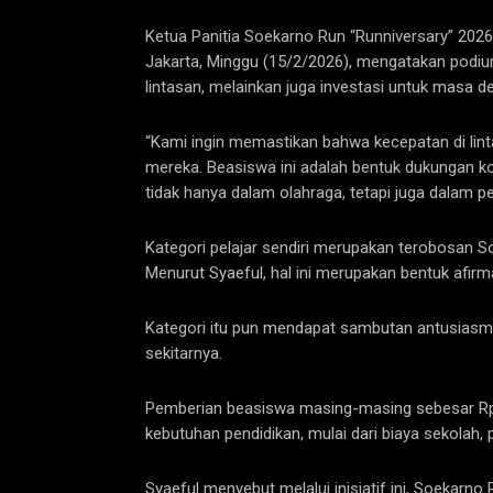
Ketua Panitia Soekarno Run “Runniversary” 20
Jakarta, Minggu (15/2/2026), mengatakan podiu
lintasan, melainkan juga investasi untuk masa d
“Kami ingin memastikan bahwa kecepatan di lin
mereka. Beasiswa ini adalah bentuk dukungan kon
tidak hanya dalam olahraga, tetapi juga dalam pen
Kategori pelajar sendiri merupakan terobosan 
Menurut Syaeful, hal ini merupakan bentuk afi
Kategori itu pun mendapat sambutan antusiasme
sekitarnya.
Pemberian beasiswa masing-masing sebesar Rp
kebutuhan pendidikan, mulai dari biaya sekolah, 
Syaeful menyebut melalui inisiatif ini, Soeka