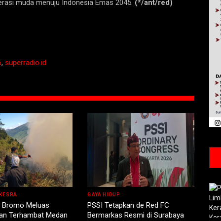
nerasi muda menuju Indonesia Emas 2045.
(*/ant/red)
6
,
superradio.id
KESRA
GAYA HIDUP
 Bromo Meluas
PSSI Tetapkan de Red FC
n Terhambat Medan
Bermarkas Resmi di Surabaya