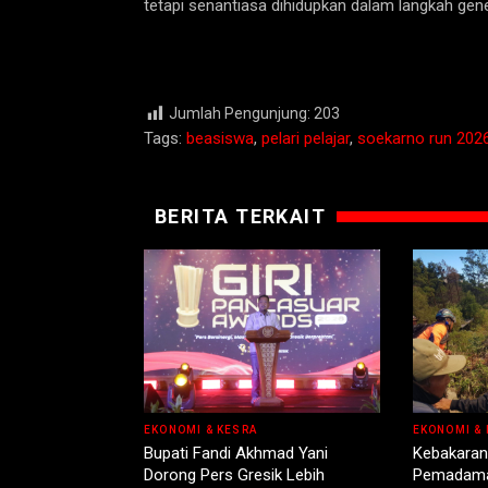
tetapi senantiasa dihidupkan dalam langkah ge
Jumlah Pengunjung:
203
Tags:
beasiswa
,
pelari pelajar
,
soekarno run 202
BERITA TERKAIT
EKONOMI & KESRA
EKONOMI & 
Bupati Fandi Akhmad Yani
Kebakaran
Dorong Pers Gresik Lebih
Pemadama