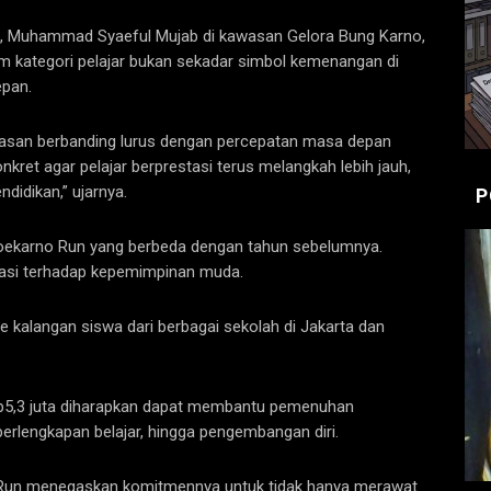
26, Muhammad Syaeful Mujab di kawasan Gelora Bung Karno,
m kategori pelajar bukan sekadar simbol kemenangan di
epan.
tasan berbanding lurus dengan percepatan masa depan
kret agar pelajar berprestasi terus melangkah lebih jauh,
didikan,” ujarnya.
P
Soekarno Run yang berbeda dengan tahun sebelumnya.
rmasi terhadap kepemimpinan muda.
 kalangan siswa dari berbagai sekolah di Jakarta dan
5,3 juta diharapkan dapat membantu pemenuhan
perlengkapan belajar, hingga pengembangan diri.
rno Run menegaskan komitmennya untuk tidak hanya merawat