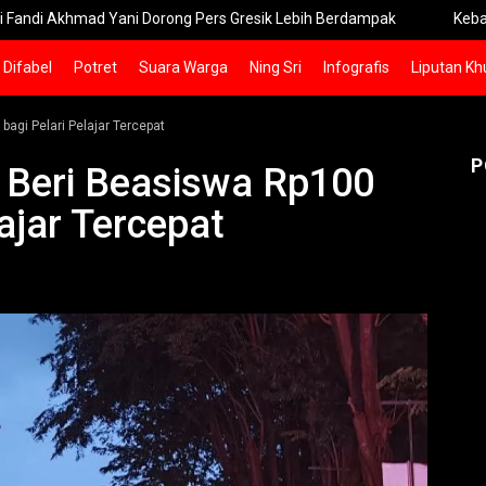
d Yani Dorong Pers Gresik Lebih Berdampak
Kebakaran Bromo 
Difabel
Potret
Suara Warga
Ning Sri
Infografis
Liputan Kh
agi Pelari Pelajar Tercepat
P
 Beri Beasiswa Rp100
lajar Tercepat