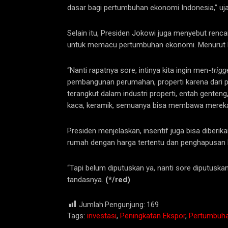
dasar bagi pertumbuhan ekonomi Indonesia,” uja
Selain itu, Presiden Jokowi juga menyebut renca
untuk memacu pertumbuhan ekonomi. Menurut Pre
“Nanti rapatnya sore, intinya kita ingin men-
trigg
pembangunan perumahan, properti karena dari pro
terangkut dalam industri properti, entah genteng
kaca, keramik, semuanya bisa membawa mereka b
Presiden menjelaskan, insentif juga bisa diberi
rumah dengan harga tertentu dan penghapusan b
“Tapi belum diputuskan ya, nanti sore diputuska
tandasnya.
(*/red)
Jumlah Pengunjung:
169
Tags:
investasi
,
Peningkatan Ekspor
,
Pertumbuh