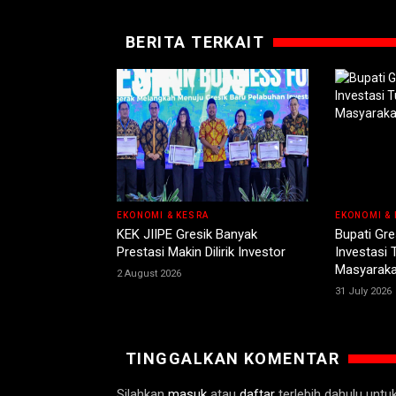
BERITA TERKAIT
EKONOMI & KESRA
EKONOMI & 
KEK JIIPE Gresik Banyak
Bupati Gre
Prestasi Makin Dilirik Investor
Investasi
Masyaraka
2 August 2026
31 July 2026
TINGGALKAN KOMENTAR
Silahkan
masuk
atau
daftar
terlebih dahulu unt