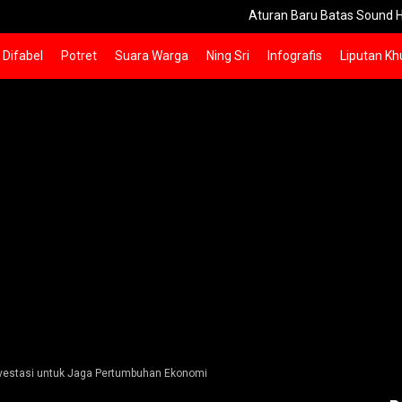
Aturan Baru Batas Sound Horeg Sidoarjo
Difabel
Potret
Suara Warga
Ning Sri
Infografis
Liputan Kh
nvestasi untuk Jaga Pertumbuhan Ekonomi