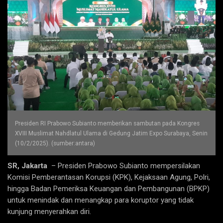
Presiden RI Prabowo Subianto memberikan sambutan pada Kongres
XVIII Muslimat Nahdlatul Ulama di Gedung Jatim Expo Surabaya, Senin
(10/2/2025). (sumber:antara)
SR, Jakarta
– Presiden Prabowo Subianto mempersilakan
Komisi Pemberantasan Korupsi (KPK), Kejaksaan Agung, Polri,
hingga Badan Pemeriksa Keuangan dan Pembangunan (BPKP)
untuk menindak dan menangkap para koruptor yang tidak
kunjung menyerahkan diri.