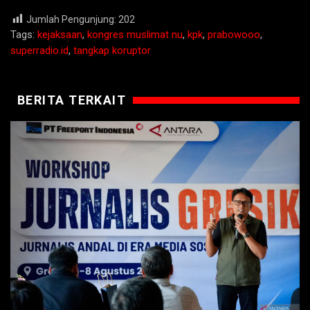
Jumlah Pengunjung:
202
Tags:
kejaksaan
,
kongres muslimat nu
,
kpk
,
prabowooo
,
superradio.id
,
tangkap koruptor
BERITA TERKAIT