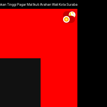
ar Mal Ikuti Arahan Wali Kota Surabaya
Geger! Polisi Sita 996