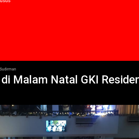
husus
 Sudirman
di Malam Natal GKI Reside