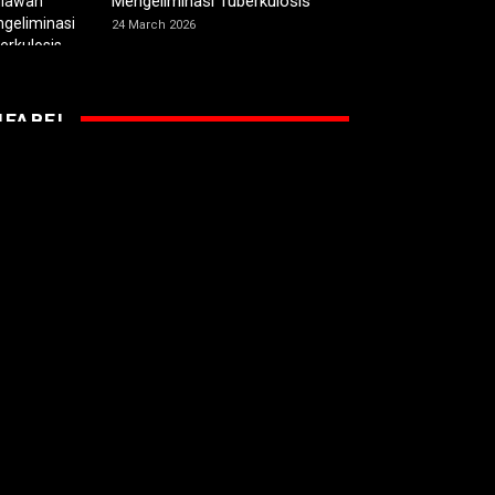
Mengeliminasi Tuberkulosis
24 March 2026
IFABEL
Mengenal Disabilitas Psikososial
: Ketika Definisi Disabilitas Tidak
Lagi Soal Tubuh
3 August 2026
Lima Tim Wakili Jatim pada
Kompetisi Sepak Bola Amputasi
di Bogor
24 July 2026
Gunakan AI, YPAB Surabaya
Gelar Pelatihan Digital Marketing
Tunanetra
8 July 2026