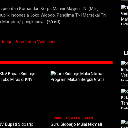
n perintah Komandan Korps Marinir Mayjen TNI (Mar)
publik Indonesia Joko Widodo, Panglima TNI Marsekal TNI
o Margono,” pungkasnya.
(*/red)
doarjo
,
Percepatan Vaksinasi
L
PENDIDIKAN & KESEHATAN
NV Bupati Sidoarjo
Guru Sidoarjo Mulai Nikmati