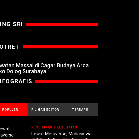
ING SRI
OTRET
watan Massal di Cagar Budaya Arca
ko Dolog Surabaya
NFOGRAFIS
POPULER
PILIHAN EDITOR
TERBARU
PENDIDIKAN & KESEHATAN
Lewat Metaverse, Mahasiswa