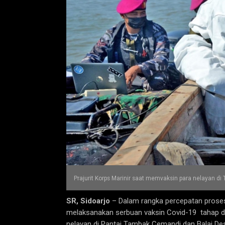
Prajurit Korps Marinir saat memvaksin para nelayan di 
SR, Sidoarjo
– Dalam rangka percepatan proses v
melaksanakan serbuan vaksin Covid-19 tahap du
nelayan di Pantai Tambak Cemandi dan Balai D