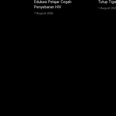
Edukasi Pelajar Cegah
Tutup Tiga
Penyebaran HIV
1 August 202
7 August 2026
TINGGALKAN KOMENTAR
Silahkan
masuk
atau
daftar
terlebih dahulu unt