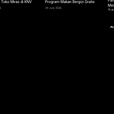
 Toko Miras di KNV
Program Makan Bergizi Gratis
6
29 July 2026
D
uk memberi komentar.