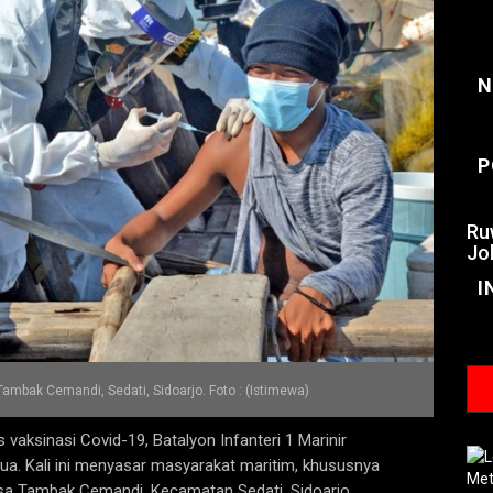
N
P
Ru
Jo
I
Tambak Cemandi, Sedati, Sidoarjo. Foto : (Istimewa)
aksinasi Covid-19, Batalyon Infanteri 1 Marinir
a. Kali ini menyasar masyarakat maritim, khususnya
esa Tambak Cemandi, Kecamatan Sedati, Sidoarjo.