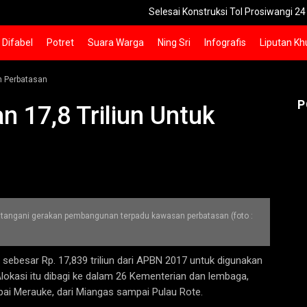
Selesai Konstruksi Tol Prosiwangi 24 Km Seksi 1
Difabel
Potret
Suara Warga
Ning Sri
Infografis
Liputan Kh
h Perbatasan
P
 17,8 Triliun Untuk
angani gerakan pembangunan terpadu kawasan perbatasan (foto :
ebesar Rp. 17,839 triliun dari APBN 2017 untuk digunakan
okasi itu dibagi ke dalam 26 Kementerian dan lembaga,
ai Merauke, dari Miangas sampai Pulau Rote.