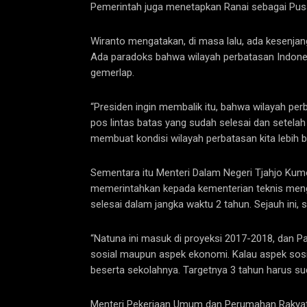
Pemerintah juga menetapkan Ranai sebagai Pusa
Wiranto mengatakan, di masa lalu, ada kesenjan
Ada paradoks bahwa wilayah perbatasan Indones
gemerlap.
“Presiden ingin membalik itu, bahwa wilayah perb
pos lintas batas yang sudah selesai dan setelah
membuat kondisi wilayah perbatasan kita lebih bu
Sementara itu Menteri Dalam Negeri Tjahjo Ku
memerintahkan kepada kementerian teknis men
selesai dalam jangka waktu 2 tahun. Sejauh ini,
“Natuna ini masuk di proyeksi 2017-2018, dan Pa
sosial maupun aspek ekonomi. Kalau aspek sosi
beserta sekolahnya. Targetnya 3 tahun harus su
Menteri Pekerjaan Umum dan Perumahan Rakyat