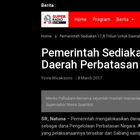
Berita :
Home
Program
Berita
Home
Pemerintah Sediakan 17,8 Triliun Untuk Daera
Pemerintah Sediakan
Daerah Perbatasan
-
Yovie Wicaksono
8 March 2017
Menko Polhukam bersama sejumlah menteri menandat
Superradio/ Niena Suartika)
SR, Natuna
– Pemerintah mengalokasikan dana s
sebagai dana Pengelolaan Perbatasan Negara. Al
yang pelaksanaannya tersebar dari Sabang samp