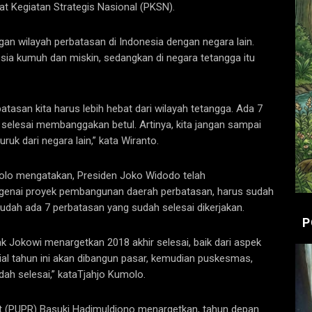
t Kegiatan Strategis Nasional (PKSN).
gan wilayah perbatasan di Indonesia dengan negara lain.
ia kumuh dan miskin, sedangkan di negara tetangga itu
atasan kita harus lebih hebat dari wilayah tetangga. Ada 7
 selesai membanggakan betul. Artinya, kita jangan sampai
ruk dari negara lain,” kata Wiranto.
molo mengatakan, Presiden Joko Widodo telah
genai proyek pembangunan daerah perbatasan, harus sudah
 sudah ada 7 perbatasan yang sudah selesai dikerjakan.
P
k Jokowi menargetkan 2018 akhir selesai, baik dari aspek
al tahun ini akan dibangun pasar, kemudian puskesmas,
dah selesai,” kataTjahjo Kumolo.
 (PUPR) Basuki Hadimuldjono menargetkan, tahun depan