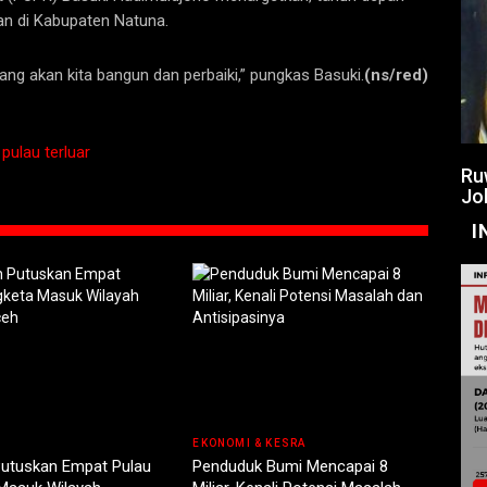
n di Kabupaten Natuna.
ng akan kita bangun dan perbaiki,” pungkas Basuki.
(ns/red)
ulau terluar
Ru
Jo
I
EKONOMI & KESRA
Putuskan Empat Pulau
Penduduk Bumi Mencapai 8