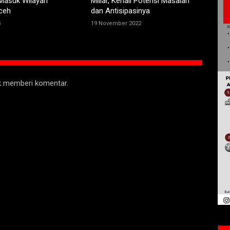
Masuk Wilayah
Miliar, Kenali Potensi Masalah
ceh
dan Antisipasinya
5
19 November 2022
uk memberi komentar.