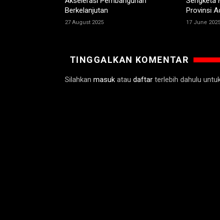
Akselerasi Pembangunan
Sengketa 
Berkelanjutan
Provinsi A
27 August 2025
17 June 202
TINGGALKAN KOMENTAR
Silahkan
masuk
atau
daftar
terlebih dahulu unt