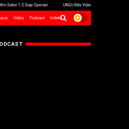
-2 Siap Operasi
UNGU Rilis Video Musik “Utara-Selatan” Sambut
usus
Video
Podcast
Indeks
ODCAST