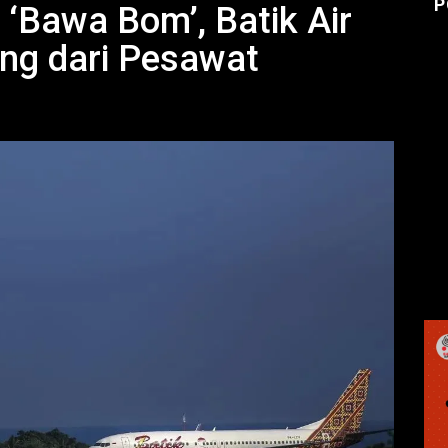
P
‘Bawa Bom’, Batik Air
g dari Pesawat