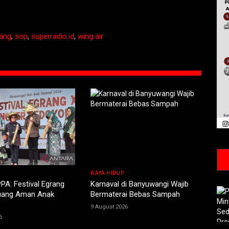
ang
,
sop
,
superradio.id
,
wing air
GAYA HIDUP
PA: Festival Egrang
Karnaval di Banyuwangi Wajib
uang Aman Anak
Bermaterai Bebas Sampah
9 August 2026
6