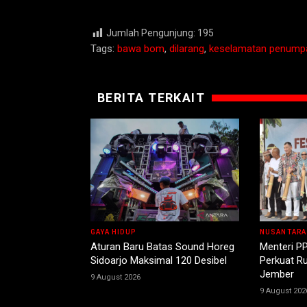
Jumlah Pengunjung:
195
Tags:
bawa bom
,
dilarang
,
keselamatan penump
BERITA TERKAIT
GAYA HIDUP
NUSANTARA
Aturan Baru Batas Sound Horeg
Menteri PP
Sidoarjo Maksimal 120 Desibel
Perkuat R
Jember
9 August 2026
9 August 202