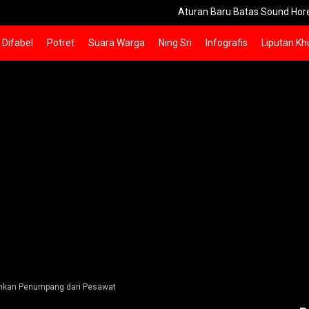
Aturan Baru Batas Sound Horeg Sidoarjo M
Difabel
Potret
Suara Warga
Ning Sri
Infografis
Liputan Kh
runkan Penumpang dari Pesawat