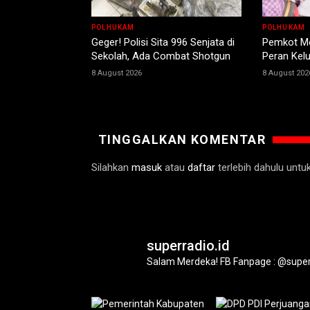
POLHUKAM
POLHUKAM
Geger! Polisi Sita 996 Senjata di
Pemkot Mo
Sekolah, Ada Combat Shotgun
Peran Kel
8 August 2026
8 August 202
TINGGALKAN KOMENTAR
Silahkan
masuk
atau
daftar
terlebih dahulu unt
superradio.id
Salam Merdeka!
FB Fanpage : @super