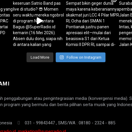
Load More
Follow on Instagram
AMI
ah penggabungan atau pengintegrasian media (konvergensi media). 
n program yang bermutu dan berita pilihan serta musik yang Indones
onesia
031 - 99843447 , SMS/WA : 08180 - 2324 - 885
radio.id, marketing@superradio.id