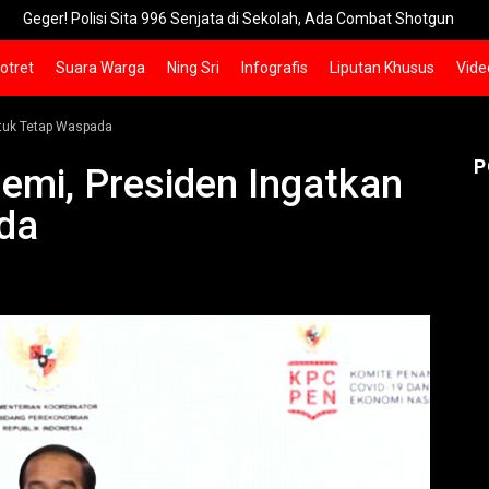
! Polisi Sita 996 Senjata di Sekolah, Ada Combat Shotgun
Pemko
otret
Suara Warga
Ning Sri
Infografis
Liputan Khusus
Vide
ntuk Tetap Waspada
P
emi, Presiden Ingatkan
da