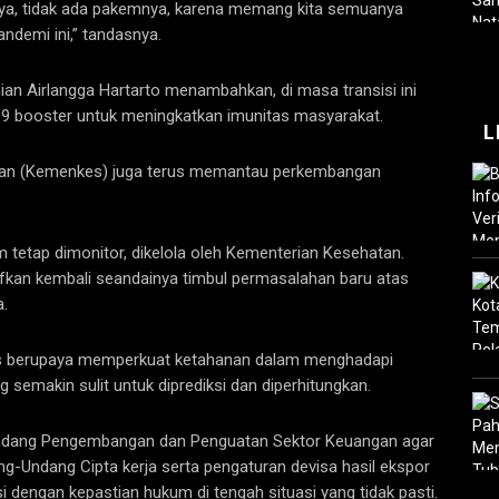
arnya, tidak ada pakemnya, karena memang kita semuanya
demi ini,” tandasnya.
an Airlangga Hartarto menambahkan, di masa transisi ini
9 booster untuk meningkatkan imunitas masyarakat.
L
ehatan (Kemenkes) juga terus memantau perkembangan
em tetap dimonitor, dikelola oleh Kementerian Kesehatan.
ifkan kembali seandainya timbul permasalahan baru atas
.
erus berupaya memperkuat ketahanan dalam menghadapi
g semakin sulit untuk diprediksi dan diperhitungkan.
-Undang Pengembangan dan Penguatan Sektor Keuangan agar
ng-Undang Cipta kerja serta pengaturan devisa hasil ekspor
i dengan kepastian hukum di tengah situasi yang tidak pasti.