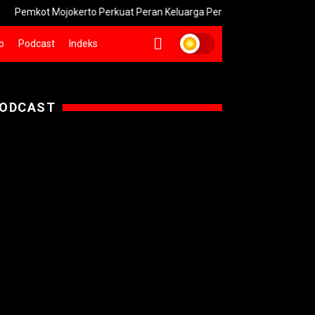
t Mojokerto Perkuat Peran Keluarga Perangi Narkoba
Pemprov 
o
Podcast
Indeks
ODCAST