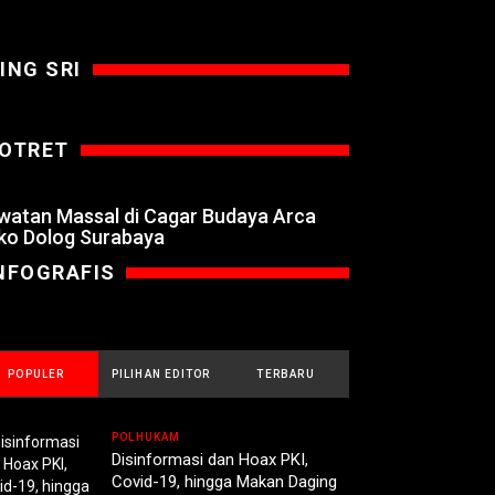
ING SRI
OTRET
watan Massal di Cagar Budaya Arca
ko Dolog Surabaya
NFOGRAFIS
POPULER
PILIHAN EDITOR
TERBARU
POLHUKAM
Disinformasi dan Hoax PKI,
Covid-19, hingga Makan Daging